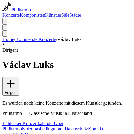
Philharmo
Konzerte
Komponisten
Künstler
Säle
Städte
Home
/
Kommende Konzerte
/
Václav Luks
V
Dirigent
Václav Luks
Folgen
Es wurden noch keine Konzerte mit diesem Künstler gefunden.
Philharmo — Klassische Musik in Deutschland
Entdecken
Konzertkalender
Über
Philharmo
Nutzungsbedingungen
Datenschutz
Kontakt