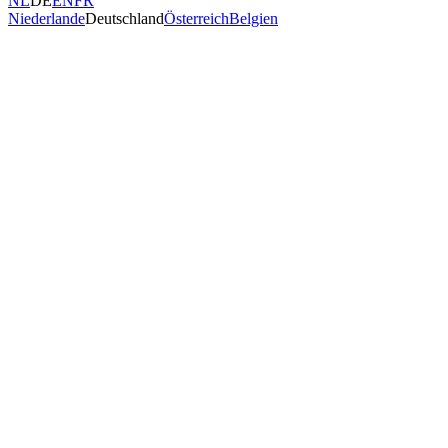
NL
DE
EN
FR
Niederlande
Deutschland
Österreich
Belgien