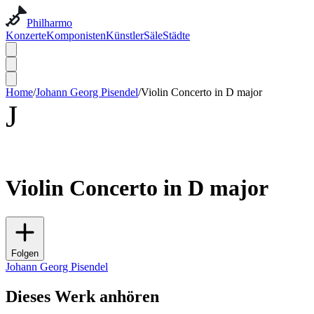
Philharmo
Konzerte
Komponisten
Künstler
Säle
Städte
Home
/
Johann Georg Pisendel
/
Violin Concerto in D major
J
Violin Concerto in D major
Folgen
Johann Georg Pisendel
Dieses Werk anhören