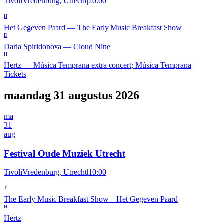
TivoliVredenburg, Utrecht
|
20:00
H
Het Gegeven Paard
—
The Early Music Breakfast Show
D
Daria Spiridonova
—
Cloud Nine
H
Hertz
—
Música Temprana extra concert; Música Temprana
Tickets
maandag 31 augustus 2026
ma
31
aug
Festival Oude Muziek Utrecht
TivoliVredenburg, Utrecht
|
10:00
T
The Early Music Breakfast Show – Het Gegeven Paard
H
Hertz