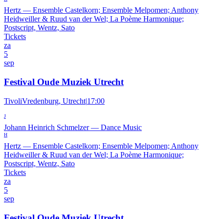
Hertz
—
Ensemble Castelkorn; Ensemble Melpomen; Anthony
Heidweiller & Ruud van der Wel; La Poème Harmonique;
Postscript, Wentz, Sato
Tickets
za
5
sep
Festival Oude Muziek Utrecht
TivoliVredenburg, Utrecht
|
17:00
J
Johann Heinrich Schmelzer
—
Dance Music
H
Hertz
—
Ensemble Castelkorn; Ensemble Melpomen; Anthony
Heidweiller & Ruud van der Wel; La Poème Harmonique;
Postscript, Wentz, Sato
Tickets
za
5
sep
Festival Oude Muziek Utrecht