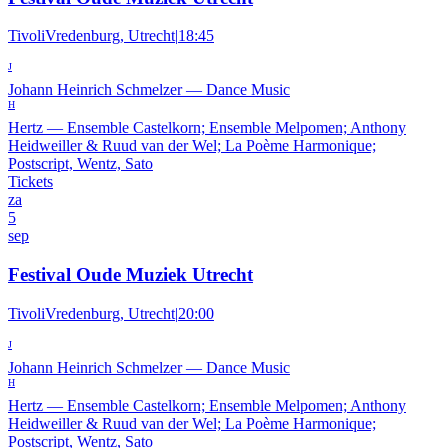
TivoliVredenburg, Utrecht
|
18:45
J
Johann Heinrich Schmelzer
—
Dance Music
H
Hertz
—
Ensemble Castelkorn; Ensemble Melpomen; Anthony
Heidweiller & Ruud van der Wel; La Poème Harmonique;
Postscript, Wentz, Sato
Tickets
za
5
sep
Festival Oude Muziek Utrecht
TivoliVredenburg, Utrecht
|
20:00
J
Johann Heinrich Schmelzer
—
Dance Music
H
Hertz
—
Ensemble Castelkorn; Ensemble Melpomen; Anthony
Heidweiller & Ruud van der Wel; La Poème Harmonique;
Postscript, Wentz, Sato