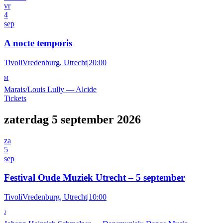
vr
4
sep
A nocte temporis
TivoliVredenburg, Utrecht
|
20:00
M
Marais/Louis Lully
—
Alcide
Tickets
zaterdag 5 september 2026
za
5
sep
Festival Oude Muziek Utrecht – 5 september
TivoliVredenburg, Utrecht
|
10:00
J