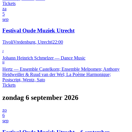
Tickets
za
5
sep
Festival Oude Muziek Utrecht
TivoliVredenburg, Utrecht
|
22:00
J
Johann Heinrich Schmelzer
—
Dance Music
H
Hertz
—
Ensemble Castelkorn; Ensemble Melpomen; Anthony
Heidweiller & Ruud van der Wel; La Poème Harmonique;
Postscript, Wentz, Sato
Tickets
zondag 6 september 2026
zo
6
sep