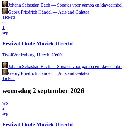
Johann Sebastian Bach
—
Sonates voor gamba en klavecimbel
Georg Friedrich Händel
—
Acis and Galatea
Tickets
di
1
sep
Festival Oude Muziek Utrecht
TivoliVredenburg, Utrecht
|
20:00
Johann Sebastian Bach
—
Sonates voor gamba en klavecimbel
Georg Friedrich Händel
—
Acis and Galatea
Tickets
woensdag 2 september 2026
wo
2
sep
Festival Oude Muziek Utrecht