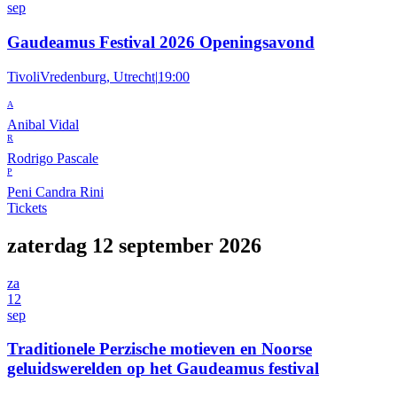
sep
Gaudeamus Festival 2026 Openingsavond
TivoliVredenburg, Utrecht
|
19:00
A
Anibal Vidal
R
Rodrigo Pascale
P
Peni Candra Rini
Tickets
zaterdag 12 september 2026
za
12
sep
Traditionele Perzische motieven en Noorse
geluidswerelden op het Gaudeamus festival