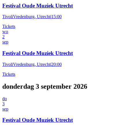
Festival Oude Muziek Utrecht
TivoliVredenburg, Utrecht
|
15:00
Tickets
wo
2
sep
Festival Oude Muziek Utrecht
TivoliVredenburg, Utrecht
|
20:00
Tickets
donderdag 3 september 2026
do
3
sep
Festival Oude Muziek Utrecht