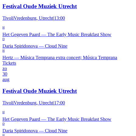
Festival Oude Muziek Utrecht
TivoliVredenburg, Utrecht
|
13:00
H
Het Gegeven Paard
—
The Early Music Breakfast Show
D
Daria Spiridonova
—
Cloud Nine
H
Hertz
—
Música Temprana extra concert; Música Temprana
Tickets
zo
30
aug
Festival Oude Muziek Utrecht
TivoliVredenburg, Utrecht
|
17:00
H
Het Gegeven Paard
—
The Early Music Breakfast Show
D
Daria Spiridonova
—
Cloud Nine
H