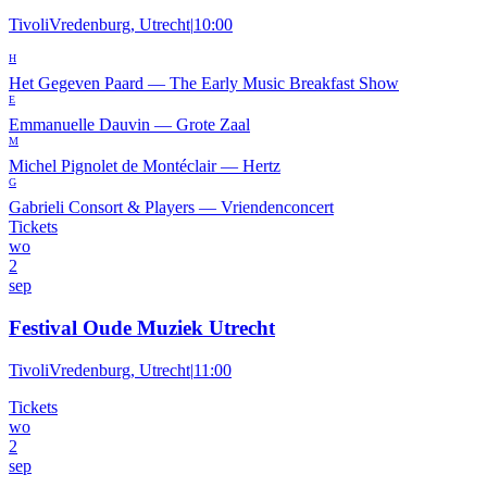
TivoliVredenburg, Utrecht
|
10:00
H
Het Gegeven Paard
—
The Early Music Breakfast Show
E
Emmanuelle Dauvin
—
Grote Zaal
M
Michel Pignolet de Montéclair
—
Hertz
G
Gabrieli Consort & Players
—
Vriendenconcert
Tickets
wo
2
sep
Festival Oude Muziek Utrecht
TivoliVredenburg, Utrecht
|
11:00
Tickets
wo
2
sep