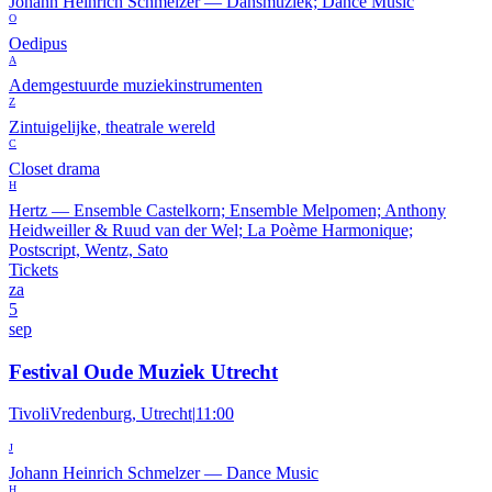
Johann Heinrich Schmelzer
—
Dansmuziek; Dance Music
O
Oedipus
A
Ademgestuurde muziekinstrumenten
Z
Zintuigelijke, theatrale wereld
C
Closet drama
H
Hertz
—
Ensemble Castelkorn; Ensemble Melpomen; Anthony
Heidweiller & Ruud van der Wel; La Poème Harmonique;
Postscript, Wentz, Sato
Tickets
za
5
sep
Festival Oude Muziek Utrecht
TivoliVredenburg, Utrecht
|
11:00
J
Johann Heinrich Schmelzer
—
Dance Music
H