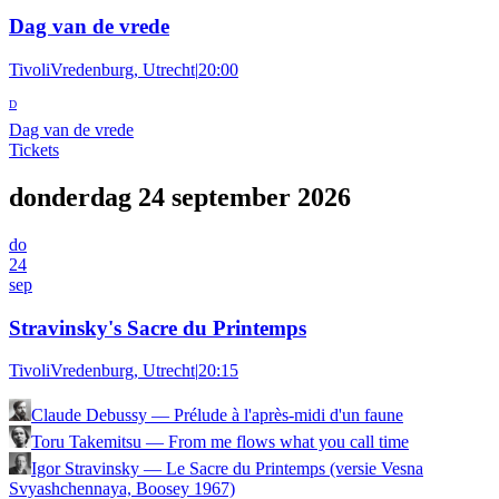
Dag van de vrede
TivoliVredenburg, Utrecht
|
20:00
D
Dag van de vrede
Tickets
donderdag 24 september 2026
do
24
sep
Stravinsky's Sacre du Printemps
TivoliVredenburg, Utrecht
|
20:15
Claude Debussy
—
Prélude à l'après-midi d'un faune
Toru Takemitsu
—
From me flows what you call time
Igor Stravinsky
—
Le Sacre du Printemps (versie Vesna
Svyashchennaya, Boosey 1967)