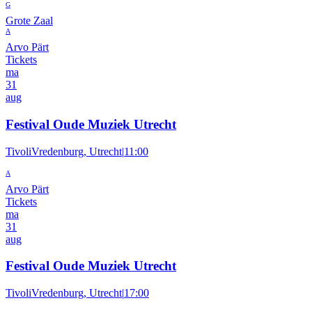
G
Grote Zaal
A
Arvo Pärt
Tickets
ma
31
aug
Festival Oude Muziek Utrecht
TivoliVredenburg, Utrecht
|
11:00
A
Arvo Pärt
Tickets
ma
31
aug
Festival Oude Muziek Utrecht
TivoliVredenburg, Utrecht
|
17:00