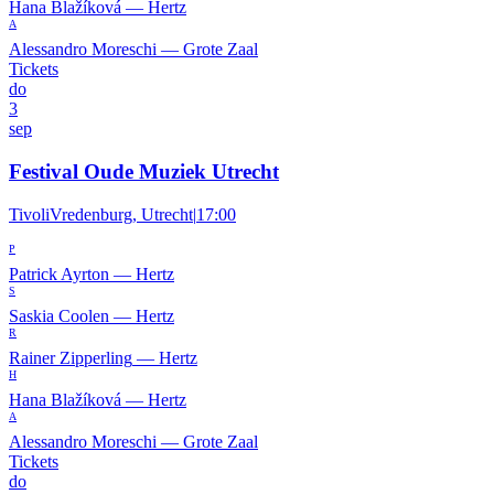
Hana Blažíková
—
Hertz
A
Alessandro Moreschi
—
Grote Zaal
Tickets
do
3
sep
Festival Oude Muziek Utrecht
TivoliVredenburg, Utrecht
|
17:00
P
Patrick Ayrton
—
Hertz
S
Saskia Coolen
—
Hertz
R
Rainer Zipperling
—
Hertz
H
Hana Blažíková
—
Hertz
A
Alessandro Moreschi
—
Grote Zaal
Tickets
do