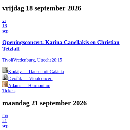
vrijdag 18 september 2026
vr
18
sep
Openingsconcert: Karina Canellakis en Christian
Tetzlaff
TivoliVredenburg, Utrecht
|
20:15
Kodály
—
Dansen uit Galánta
Dvořák
—
Vioolconcert
Adams
—
Harmonium
Tickets
maandag 21 september 2026
ma
21
sep