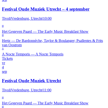
Festival Oude Muziek Utrecht – 4 september
TivoliVredenburg, Utrecht
|
10:00
H
Het Gegeven Paard
—
The Early Music Breakfast Show
H
Hertz
—
De Bardonnèche, Taylor & Boulanger; Psallentes & Frits
van Oostrom
A
A Nocte Temporis
—
A Nocte Temporis
Tickets
vr
4
sep
Festival Oude Muziek Utrecht
TivoliVredenburg, Utrecht
|
11:00
H
Het Gegeven Paard
—
The Early Music Breakfast Show
H