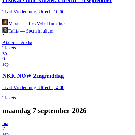
Festival Oude Muziek Utrecht – 6 september
TivoliVredenburg, Utrecht
|
10:00
Marais
—
Les Voix Humaines
Tallis
—
Spem in alium
A
Atalia
—
Atalia
Tickets
zo
6
sep
NKK NOW Zingmiddag
TivoliVredenburg, Utrecht
|
14:00
Tickets
maandag 7 september 2026
ma
7
sep