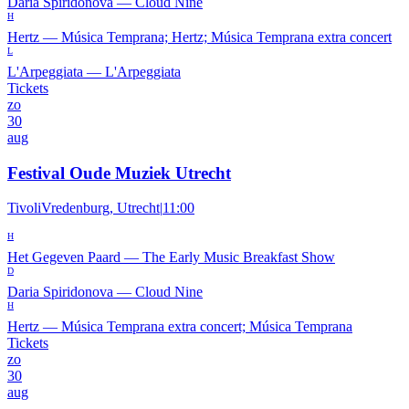
Daria Spiridonova
—
Cloud Nine
H
Hertz
—
Música Temprana; Hertz; Música Temprana extra concert
L
L'Arpeggiata
—
L'Arpeggiata
Tickets
zo
30
aug
Festival Oude Muziek Utrecht
TivoliVredenburg, Utrecht
|
11:00
H
Het Gegeven Paard
—
The Early Music Breakfast Show
D
Daria Spiridonova
—
Cloud Nine
H
Hertz
—
Música Temprana extra concert; Música Temprana
Tickets
zo
30
aug