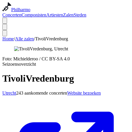
Philharmo
Concerten
Componisten
Artiesten
Zalen
Steden
Home
/
Alle zalen
/
TivoliVredenburg
Foto:
Michielderoo
/
CC BY-SA 4.0
Seizoensoverzicht
TivoliVredenburg
Utrecht
243 aankomende concerten
Website bezoeken