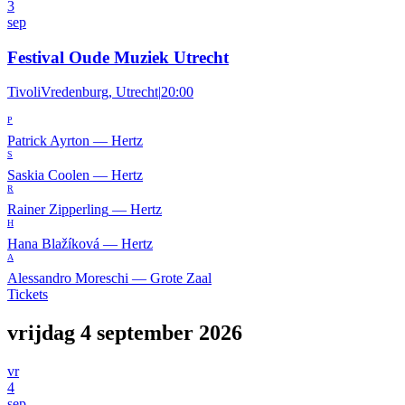
3
sep
Festival Oude Muziek Utrecht
TivoliVredenburg, Utrecht
|
20:00
P
Patrick Ayrton
—
Hertz
S
Saskia Coolen
—
Hertz
R
Rainer Zipperling
—
Hertz
H
Hana Blažíková
—
Hertz
A
Alessandro Moreschi
—
Grote Zaal
Tickets
vrijdag 4 september 2026
vr
4
sep