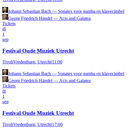
Johann Sebastian Bach
—
Sonates voor gamba en klavecimbel
Georg Friedrich Händel
—
Acis and Galatea
Tickets
di
1
sep
Festival Oude Muziek Utrecht
TivoliVredenburg, Utrecht
|
11:00
Johann Sebastian Bach
—
Sonates voor gamba en klavecimbel
Georg Friedrich Händel
—
Acis and Galatea
Tickets
di
1
sep
Festival Oude Muziek Utrecht
TivoliVredenburg, Utrecht
|
17:00