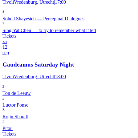
TivoliVredenburg, Utrecht
|
17:00
S
Soheil Shayesteh
—
Perceptual Dialogues
S
Sing-Yat Chen
—
to try to remember what it left
Tickets
za
12
sep
Gaudeamus Saturday Night
TivoliVredenburg, Utrecht
|
18:00
T
Ton de Leeuw
L
Luctor Ponse
R
Rojin Sharafi
P
Pitou
Tickets