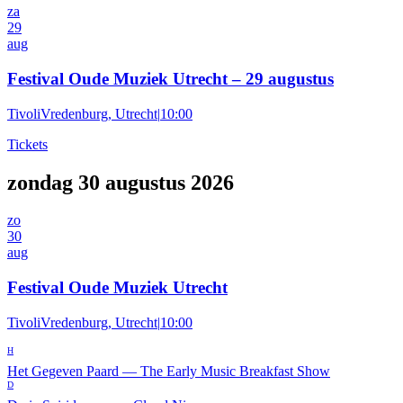
za
29
aug
Festival Oude Muziek Utrecht – 29 augustus
TivoliVredenburg, Utrecht
|
10:00
Tickets
zondag 30 augustus 2026
zo
30
aug
Festival Oude Muziek Utrecht
TivoliVredenburg, Utrecht
|
10:00
H
Het Gegeven Paard
—
The Early Music Breakfast Show
D