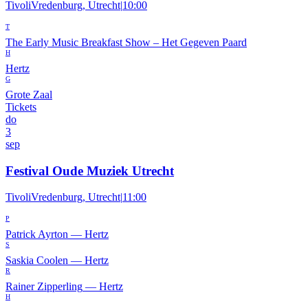
TivoliVredenburg, Utrecht
|
10:00
T
The Early Music Breakfast Show – Het Gegeven Paard
H
Hertz
G
Grote Zaal
Tickets
do
3
sep
Festival Oude Muziek Utrecht
TivoliVredenburg, Utrecht
|
11:00
P
Patrick Ayrton
—
Hertz
S
Saskia Coolen
—
Hertz
R
Rainer Zipperling
—
Hertz
H