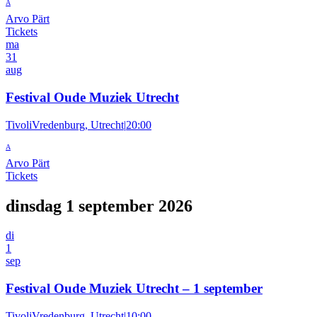
A
Arvo Pärt
Tickets
ma
31
aug
Festival Oude Muziek Utrecht
TivoliVredenburg, Utrecht
|
20:00
A
Arvo Pärt
Tickets
dinsdag 1 september 2026
di
1
sep
Festival Oude Muziek Utrecht – 1 september
TivoliVredenburg, Utrecht
|
10:00