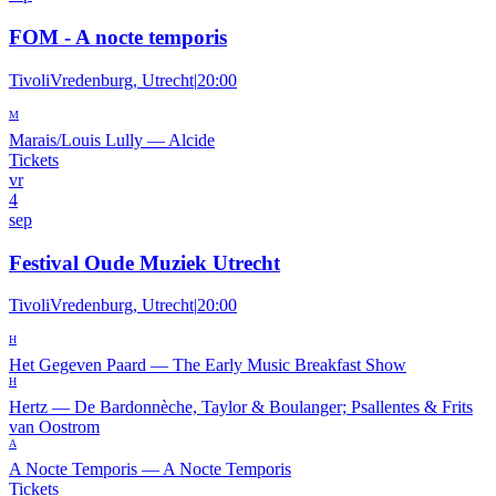
FOM - A nocte temporis
TivoliVredenburg, Utrecht
|
20:00
M
Marais/Louis Lully
—
Alcide
Tickets
vr
4
sep
Festival Oude Muziek Utrecht
TivoliVredenburg, Utrecht
|
20:00
H
Het Gegeven Paard
—
The Early Music Breakfast Show
H
Hertz
—
De Bardonnèche, Taylor & Boulanger; Psallentes & Frits
van Oostrom
A
A Nocte Temporis
—
A Nocte Temporis
Tickets