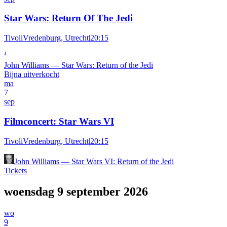
Star Wars: Return Of The Jedi
TivoliVredenburg, Utrecht
|
20:15
J
John Williams
—
Star Wars: Return of the Jedi
Bijna uitverkocht
ma
7
sep
Filmconcert: Star Wars VI
TivoliVredenburg, Utrecht
|
20:15
John Williams
—
Star Wars VI: Return of the Jedi
Tickets
woensdag 9 september 2026
wo
9