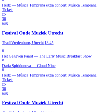
Hertz
—
Música Temprana extra concert; Música Temprana
Tickets
zo
30
aug
Festival Oude Muziek Utrecht
TivoliVredenburg, Utrecht
|
18:45
H
Het Gegeven Paard
—
The Early Music Breakfast Show
D
Daria Spiridonova
—
Cloud Nine
H
Hertz
—
Música Temprana extra concert; Música Temprana
Tickets
zo
30
aug
Festival Oude Muziek Utrecht