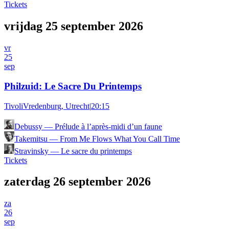
Tickets
vrijdag 25 september 2026
vr
25
sep
Philzuid: Le Sacre Du Printemps
TivoliVredenburg, Utrecht
|
20:15
Debussy
—
Prélude à l’après-midi d’un faune
Takemitsu
—
From Me Flows What You Call Time
Stravinsky
—
Le sacre du printemps
Tickets
zaterdag 26 september 2026
za
26
sep