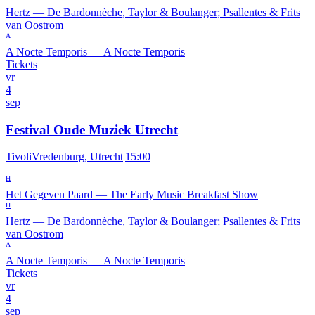
Hertz
—
De Bardonnèche, Taylor & Boulanger; Psallentes & Frits
van Oostrom
A
A Nocte Temporis
—
A Nocte Temporis
Tickets
vr
4
sep
Festival Oude Muziek Utrecht
TivoliVredenburg, Utrecht
|
15:00
H
Het Gegeven Paard
—
The Early Music Breakfast Show
H
Hertz
—
De Bardonnèche, Taylor & Boulanger; Psallentes & Frits
van Oostrom
A
A Nocte Temporis
—
A Nocte Temporis
Tickets
vr
4
sep