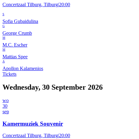
Concertzaal Tilburg, Tilburg
|
20:00
S
Sofia Gubaidulina
G
George Crumb
M
M.C. Escher
M
Mattias Spee
A
Apollon Kalamenios
Tickets
Wednesday, 30 September 2026
wo
30
sep
Kamermuziek Souvenir
Concertzaal Tilburg, Tilburg
|
20:00