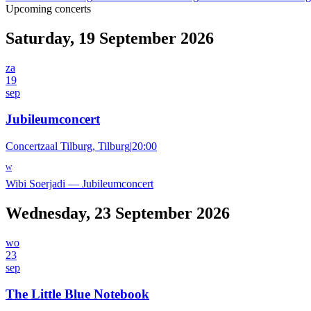
Upcoming concerts
Saturday, 19 September 2026
za
19
sep
Jubileumconcert
Concertzaal Tilburg, Tilburg
|
20:00
W
Wibi Soerjadi
—
Jubileumconcert
Wednesday, 23 September 2026
wo
23
sep
The Little Blue Notebook