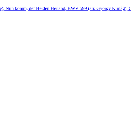
; Nun komm, der Heiden Heiland, BWV 599 (arr. György Kurtág); Gotte