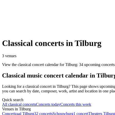
Classical concerts in Tilburg
3 venues
View the classical concert calendar for Tilburg: 34 upcoming concerts
Classical music concert calendar in Tilbur
Looking for a classical concert in Tilburg? This page shows upcomin
you can search by date, composer, work, artist and location in one pla
Quick search
All classical concerts
Concerts today
Concerts this week
Venues in Tilburg
Concertzaal Tilburg
32 concerts
Schouwburg
1 concert
Theaters Tilburg