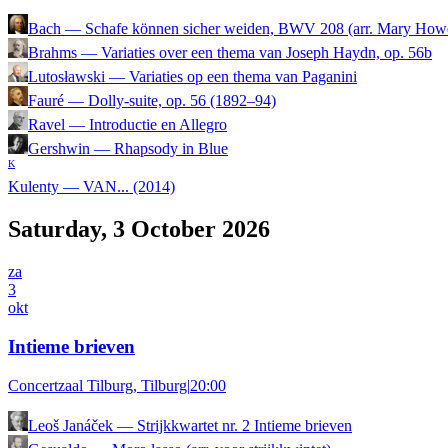
Bach
—
Schafe können sicher weiden, BWV 208 (arr. Mary Howe)
Brahms
—
Variaties over een thema van Joseph Haydn, op. 56b
Lutosławski
—
Variaties op een thema van Paganini
Fauré
—
Dolly-suite, op. 56 (1892–94)
Ravel
—
Introductie en Allegro
Gershwin
—
Rhapsody in Blue
K
Kulenty
—
VAN... (2014)
Saturday, 3 October 2026
za
3
okt
Intieme brieven
Concertzaal Tilburg, Tilburg
|
20:00
Leoš Janáček
—
Strijkkwartet nr. 2 Intieme brieven