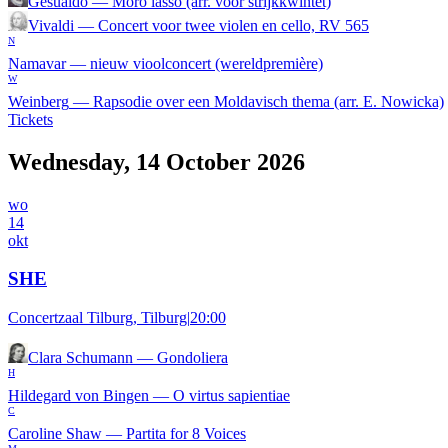
Gesualdo
—
Moro lasso (arr. voor strijkkwintet)
Vivaldi
—
Concert voor twee violen en cello, RV 565
N
Namavar
—
nieuw vioolconcert (wereldpremière)
W
Weinberg
—
Rapsodie over een Moldavisch thema (arr. E. Nowicka)
Tickets
Wednesday, 14 October 2026
wo
14
okt
SHE
Concertzaal Tilburg, Tilburg
|
20:00
Clara Schumann
—
Gondoliera
H
Hildegard von Bingen
—
O virtus sapientiae
C
Caroline Shaw
—
Partita for 8 Voices