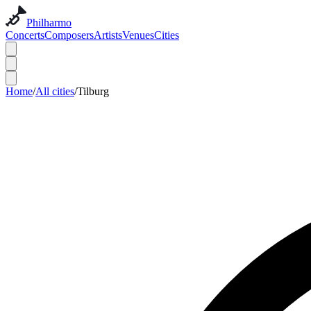
Philharmo
Concerts
Composers
Artists
Venues
Cities
Home
/
All cities
/
Tilburg