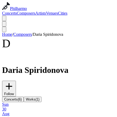
Philharmo
Concerts
Composers
Artists
Venues
Cities
Home
/
Composers
/
Daria Spiridonova
D
Daria Spiridonova
Follow
Concerts
(
6
)
Works
(
1
)
Sun
30
Aug