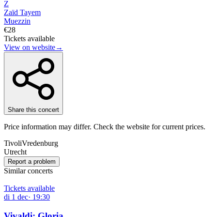
Z
Zaïd Tayem
Muezzin
€28
Tickets available
View on website
→
Share this concert
Price information may differ. Check the website for current prices.
TivoliVredenburg
Utrecht
Report a problem
Similar concerts
Tickets available
di
1
dec
·
19:30
Vivaldi: Gloria