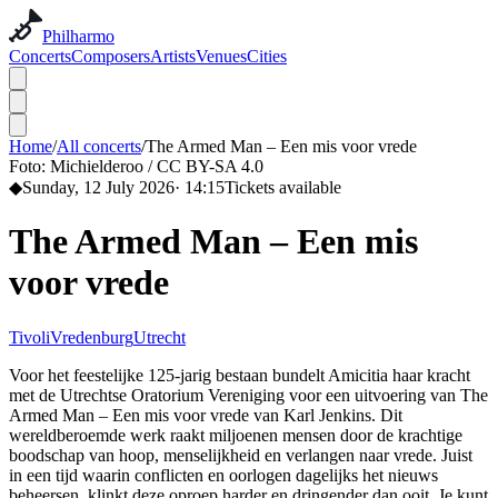
Philharmo
Concerts
Composers
Artists
Venues
Cities
Home
/
All concerts
/
The Armed Man – Een mis voor vrede
Foto:
Michielderoo / CC BY-SA 4.0
◆
Sunday, 12 July 2026
·
14:15
Tickets available
The Armed Man – Een mis
voor vrede
TivoliVredenburg
Utrecht
Voor het feestelijke 125-jarig bestaan bundelt Amicitia haar kracht
met de Utrechtse Oratorium Vereniging voor een uitvoering van The
Armed Man – Een mis voor vrede van Karl Jenkins. Dit
wereldberoemde werk raakt miljoenen mensen door de krachtige
boodschap van hoop, menselijkheid en verlangen naar vrede. Juist
in een tijd waarin conflicten en oorlogen dagelijks het nieuws
beheersen, klinkt deze oproep harder en dringender dan ooit. Je kunt