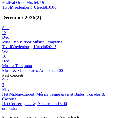
Festival Oude Muziek Utrecht
TivoliVredenburg, Utrecht
|
10:00
December 2026
(
2
)
Sun
13
Dec
Misa Criolla door Música Temprana
TivoliVredenburg, Utrecht
|
20:15
Wed
16
Dec
Musica Temprana
Musis & Stadstheater, Arnhem
|
20:00
Past concerts
Sun
3
May
Het Middagconcert: Música Temprana met Bailes, Tonadas &
Cachuas
Het Concertgebouw, Amsterdam
|
16:00
orchestra
Philharmo - Classical music in the Netherlands