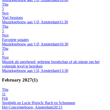
Thu
5
Nov
Yurt Sessions
Muziekgebouw aan 't IJ, Amsterdam
|
11:30
Thu
5
Nov
Favoriete sonates
Muziekgebouw aan 't IJ, Amsterdam
|
16:30
Thu
5
Nov
Muziek als speelgoed, geheime boodschap of als missie om het
volgende level te bereiken
Muziekgebouw aan 't IJ, Amsterdam
|
13:30
February 2027
(
1
)
Thu
11
Feb
Spotlight op Lucie Horsch: Bach en Schumann
Het Concertgebouw, Amsterdam
|
20:15