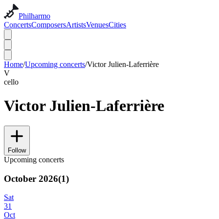
Philharmo
Concerts
Composers
Artists
Venues
Cities
Home
/
Upcoming concerts
/
Victor Julien-Laferrière
V
cello
Victor Julien-Laferrière
Follow
Upcoming concerts
October 2026
(
1
)
Sat
31
Oct