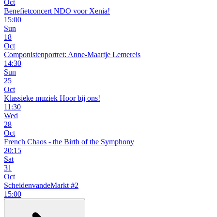
Oct
Benefietconcert NDO voor Xenia!
15:00
Sun
18
Oct
Componistenportret: Anne-Maartje Lemereis
14:30
Sun
25
Oct
Klassieke muziek Hoor bij ons!
11:30
Wed
28
Oct
French Chaos - the Birth of the Symphony
20:15
Sat
31
Oct
ScheidenvandeMarkt #2
15:00