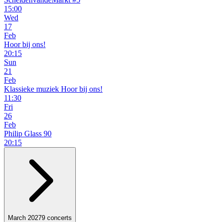
15:00
Wed
17
Feb
Hoor bij ons!
20:15
Sun
21
Feb
Klassieke muziek Hoor bij ons!
11:30
Fri
26
Feb
Philip Glass 90
20:15
March 2027
9 concerts