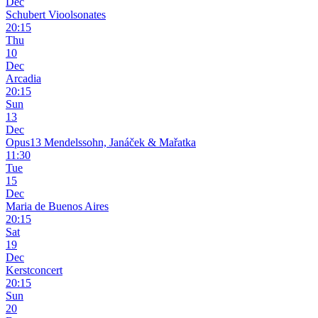
Dec
Schubert Vioolsonates
20:15
Thu
10
Dec
Arcadia
20:15
Sun
13
Dec
Opus13 Mendelssohn, Janáček & Mařatka
11:30
Tue
15
Dec
Maria de Buenos Aires
20:15
Sat
19
Dec
Kerstconcert
20:15
Sun
20