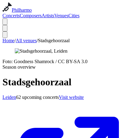
Philharmo
Concerts
Composers
Artists
Venues
Cities
Home
/
All venues
/
Stadsgehoorzaal
Foto:
Goodness Shamrock
/
CC BY-SA 3.0
Season overview
Stadsgehoorzaal
Leiden
62 upcoming concerts
Visit website