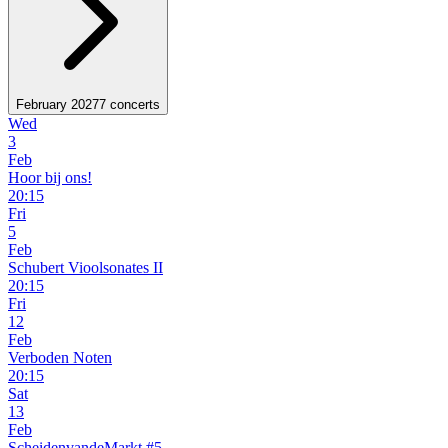
February 2027
7 concerts
Wed
3
Feb
Hoor bij ons!
20:15
Fri
5
Feb
Schubert Vioolsonates II
20:15
Fri
12
Feb
Verboden Noten
20:15
Sat
13
Feb
ScheidenvandeMarkt #5