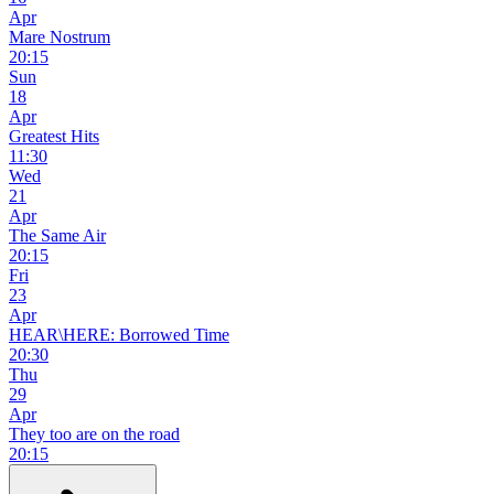
Apr
Mare Nostrum
20:15
Sun
18
Apr
Greatest Hits
11:30
Wed
21
Apr
The Same Air
20:15
Fri
23
Apr
HEAR\HERE: Borrowed Time
20:30
Thu
29
Apr
They too are on the road
20:15