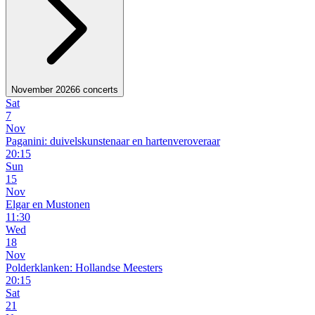
November 2026
6 concerts
Sat
7
Nov
Paganini: duivelskunstenaar en hartenveroveraar
20:15
Sun
15
Nov
Elgar en Mustonen
11:30
Wed
18
Nov
Polderklanken: Hollandse Meesters
20:15
Sat
21