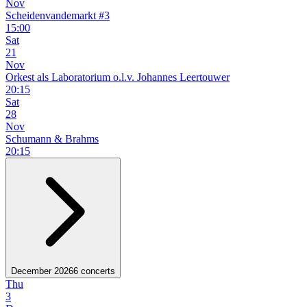
Nov
Scheidenvandemarkt #3
15:00
Sat
21
Nov
Orkest als Laboratorium o.l.v. Johannes Leertouwer
20:15
Sat
28
Nov
Schumann & Brahms
20:15
December 2026
6 concerts
Thu
3