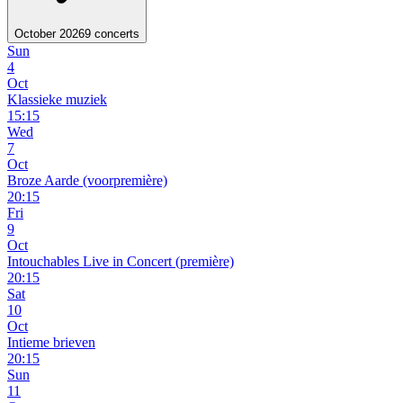
October 2026
9 concerts
Sun
4
Oct
Klassieke muziek
15:15
Wed
7
Oct
Broze Aarde (voorpremière)
20:15
Fri
9
Oct
Intouchables Live in Concert (première)
20:15
Sat
10
Oct
Intieme brieven
20:15
Sun
11