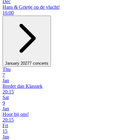
Dec
Hans & Grietje op de vlucht!
16:00
January 2027
7 concerts
Thu
7
Jan
Breder dan Klassiek
20:15
Sat
9
Jan
Hoor bij ons!
20:15
Fri
15
Jan