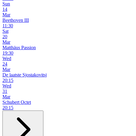
Sun
14
Mar
Beethoven III
11:30
Sat
20
Mar
Matthäus Passion
19:30
Wed
24
Mar
De laatste Sjostakovitsj
20:15
Wed
31
Mar
Schubert Octet
20:15