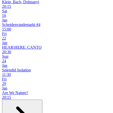
Klein, Bach, Dohnanyi
20:15
Sat
16
Jan
Scheidenvandemarkt #4
15:00
Fri
22
Jan
HEAR\HERE: CANTO
20:30
Sun
24
Jan
Splendid Isolation
11:30
Fri
29
Jan
Are We Nature?
20:15