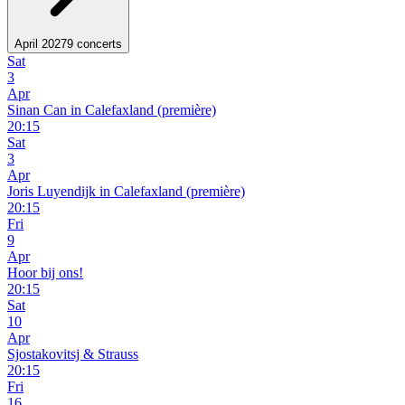
April 2027
9 concerts
Sat
3
Apr
Sinan Can in Calefaxland (première)
20:15
Sat
3
Apr
Joris Luyendijk in Calefaxland (première)
20:15
Fri
9
Apr
Hoor bij ons!
20:15
Sat
10
Apr
Sjostakovitsj & Strauss
20:15
Fri
16