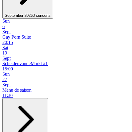
September 2026
3 concerts
Sun
6
Sept
Gay Porn Suite
20:15
Sat
19
Sept
ScheidenvandeMarkt #1
15:00
Sun
27
Sept
Menu de saison
11:30