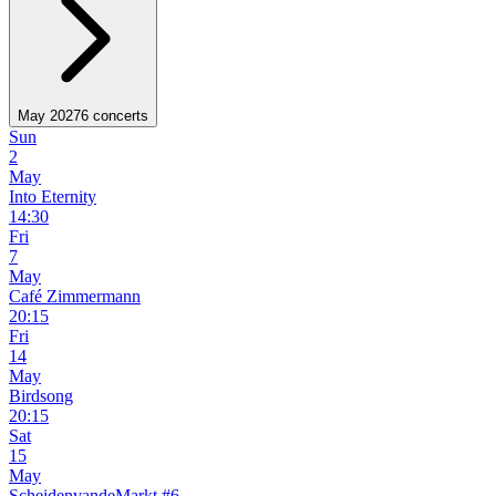
May 2027
6 concerts
Sun
2
May
Into Eternity
14:30
Fri
7
May
Café Zimmermann
20:15
Fri
14
May
Birdsong
20:15
Sat
15
May
ScheidenvandeMarkt #6