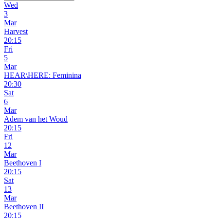
Wed
3
Mar
Harvest
20:15
Fri
5
Mar
HEAR\HERE: Feminina
20:30
Sat
6
Mar
Adem van het Woud
20:15
Fri
12
Mar
Beethoven I
20:15
Sat
13
Mar
Beethoven II
20:15