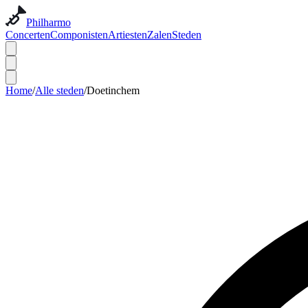
Philharmo
Concerten
Componisten
Artiesten
Zalen
Steden
Home
/
Alle steden
/
Doetinchem