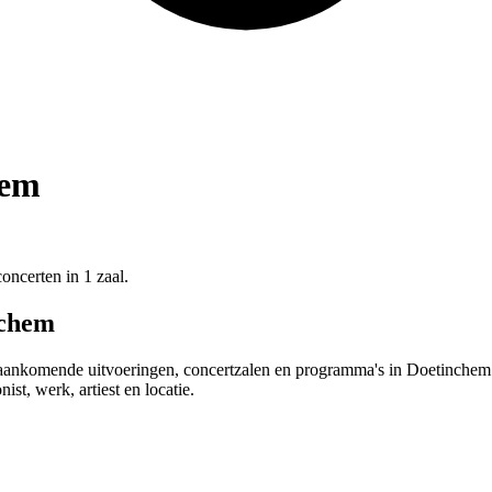
hem
ncerten in 1 zaal.
nchem
aankomende uitvoeringen, concertzalen en programma's in Doetinchem. 
t, werk, artiest en locatie.