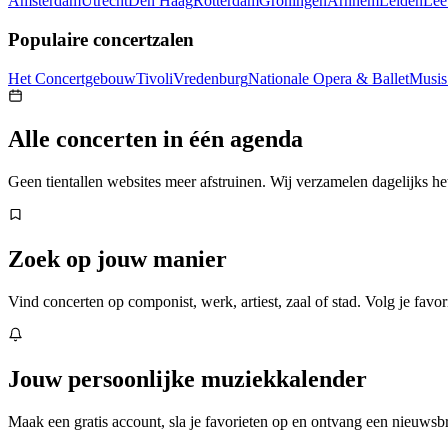
Amsterdam
Utrecht
Den Haag
Rotterdam
Groningen
Arnhem
Leiden
Lee
Populaire concertzalen
Het Concertgebouw
TivoliVredenburg
Nationale Opera & Ballet
Musis
Alle concerten in één agenda
Geen tientallen websites meer afstruinen. Wij verzamelen dagelijks h
Zoek op jouw manier
Vind concerten op componist, werk, artiest, zaal of stad. Volg je favor
Jouw persoonlijke muziekkalender
Maak een gratis account, sla je favorieten op en ontvang een nieuwsbr