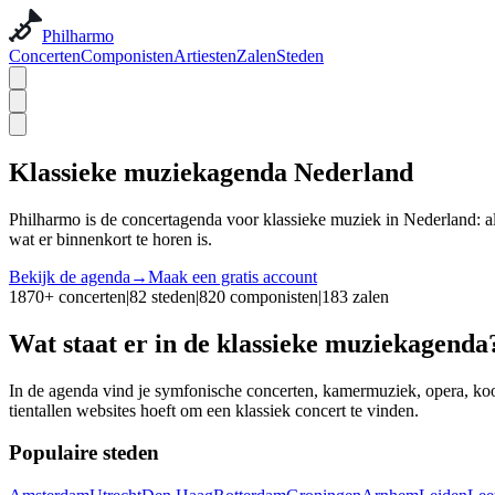
Philharmo
Concerten
Componisten
Artiesten
Zalen
Steden
Klassieke muziekagenda Nederland
Philharmo is de concertagenda voor klassieke muziek in Nederland: all
wat er binnenkort te horen is.
Bekijk de agenda
→
Maak een gratis account
1870
+
concerten
|
82
steden
|
820
componisten
|
183
zalen
Wat staat er in de klassieke muziekagenda
In de agenda vind je symfonische concerten, kamermuziek, opera, koo
tientallen websites hoeft om een klassiek concert te vinden.
Populaire steden