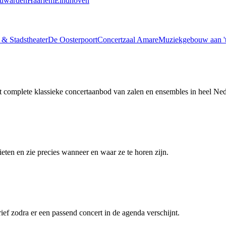
uwarden
Haarlem
Eindhoven
 & Stadstheater
De Oosterpoort
Concertzaal Amare
Muziekgebouw aan 't
et complete klassieke concertaanbod van zalen en ensembles in heel Ned
ieten en zie precies wanneer en waar ze te horen zijn.
ief zodra er een passend concert in de agenda verschijnt.