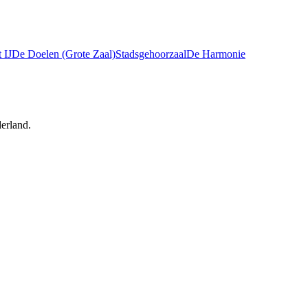
 IJ
De Doelen (Grote Zaal)
Stadsgehoorzaal
De Harmonie
erland.