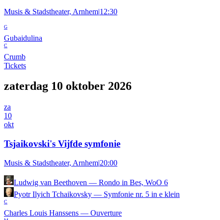
Musis & Stadstheater, Arnhem
|
12:30
G
Gubaidulina
C
Crumb
Tickets
zaterdag 10 oktober 2026
za
10
okt
Tsjaikovski's Vijfde symfonie
Musis & Stadstheater, Arnhem
|
20:00
Ludwig van Beethoven
—
Rondo in Bes, WoO 6
Pyotr Ilyich Tchaikovsky
—
Symfonie nr. 5 in e klein
C
Charles Louis Hanssens
—
Ouverture