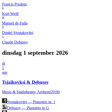
Francis Poulenc
K
Kurt Weill
M
Manuel de Falla
D
Dmitri Sjostakovitsj
C
Claude Debussy
dinsdag 1 september 2026
di
1
sep
Tsjaikovksi & Debussy
Musis & Stadstheater, Arnhem
|
20:00
Sjostakovitsj
—
Pianotrio nr. 1
Debussy
—
Pianotrio in G