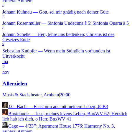
Funeral Anthem
J
Johann Kuhnau
—
Gott, sei mir gnädig nach deiner Güte
J
Johann Rosenmüller
—
Sinfonia Undecima à 5; Sinfonia Quarta à 5
J
Johann Schelle
—
Herr, lehre uns bedenken; Christus ist des
Gesetzes Ende
S
Sebastian Knüpfer
—
Wenn mein Stündlein vorhanden ist
Uitverkocht
ma
2
nov
Allerzielen
Musis & Stadstheater, Arnhem
|
20:00
J.C. Bach
—
Es ist nun aus mit meinem Leben, JCB3
Buxtehude
—
Jesu, meines levens Leben, BuxWV 62; Herzlich
lieb hab ich dich, o Herr, BuxWV 41
Cage
—
4’33’’; Apartment House 1776: Harmony No. 3,
Funeral Anthem