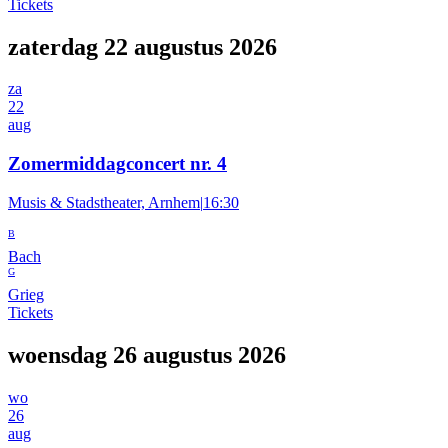
Tickets
zaterdag 22 augustus 2026
za
22
aug
Zomermiddagconcert nr. 4
Musis & Stadstheater, Arnhem
|
16:30
B
Bach
G
Grieg
Tickets
woensdag 26 augustus 2026
wo
26
aug