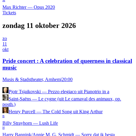
M
Max Richter
—
Opus 2020
Tickets
zondag 11 oktober 2026
zo
11
okt
Pride concert : A celebration of queerness in classical
music
Musis & Stadstheater, Arnhem
|
20:00
Pjotr Tsjaikovski
—
Pezzo elegiaco uit Pianotrio in a
Saint-Saëns
—
Le cygne (uit Le carnaval des animaux, op.
posth.)
Henry Purcell
—
The Cold Song uit King Arthur
B
Billy Strayhorn
—
Lush Life
H
Harry Bannink/Annie M. G. Schmidt
—
Sorry dat ik besta