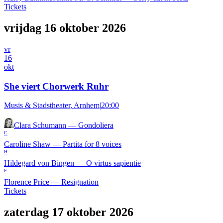
Tickets
vrijdag 16 oktober 2026
vr
16
okt
She viert Chorwerk Ruhr
Musis & Stadstheater, Arnhem
|
20:00
Clara Schumann
—
Gondoliera
C
Caroline Shaw
—
Partita for 8 voices
H
Hildegard von Bingen
—
O virtus sapientie
F
Florence Price
—
Resignation
Tickets
zaterdag 17 oktober 2026