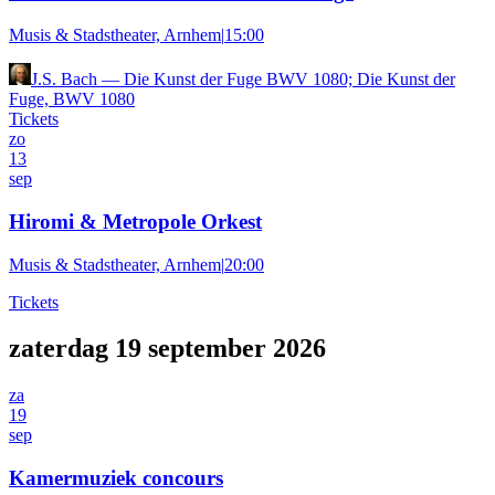
Musis & Stadstheater, Arnhem
|
15:00
J.S. Bach
—
Die Kunst der Fuge BWV 1080; Die Kunst der
Fuge, BWV 1080
Tickets
zo
13
sep
Hiromi & Metropole Orkest
Musis & Stadstheater, Arnhem
|
20:00
Tickets
zaterdag 19 september 2026
za
19
sep
Kamermuziek concours