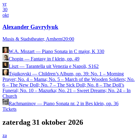
vr
30
okt
Alexander Gavrylyuk
Musis & Stadstheater, Arnhem
|
20:00
W.A. Mozart
—
Piano Sonata in C major, K 330
Chopin
—
Fantasy in f klein, op. 49
Liszt
—
Tarantella uit Venezia e Napoli, S162
Tsjaikovski
—
Children’s Album, op. 39: No. 1 – Morning
Prayer; No. 4 – Mama; No. 5 – March of the Wooden Soldiers; No.
6 – The New Doll; No. 7 – The Sick Doll; No. 8 – The Doll’s
Funeral; No. 10 – Mazurka; No. 21 – Sweet Dreams; No. 24 – In
Church
Rachmaninov
—
Piano Sonata nr. 2 in Bes klein, op. 36
Tickets
zaterdag 31 oktober 2026
za