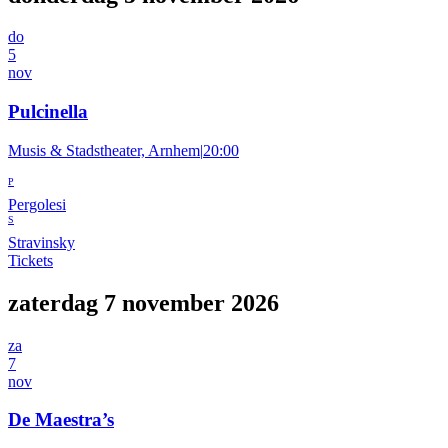
do
5
nov
Pulcinella
Musis & Stadstheater, Arnhem
|
20:00
P
Pergolesi
S
Stravinsky
Tickets
zaterdag 7 november 2026
za
7
nov
De Maestra’s