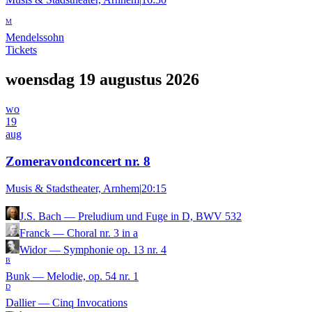
M
Mendelssohn
Tickets
woensdag 19 augustus 2026
wo
19
aug
Zomeravondconcert nr. 8
Musis & Stadstheater, Arnhem
|
20:15
J.S. Bach
—
Preludium und Fuge in D, BWV 532
Franck
—
Choral nr. 3 in a
Widor
—
Symphonie op. 13 nr. 4
B
Bunk
—
Melodie, op. 54 nr. 1
D
Dallier
—
Cinq Invocations