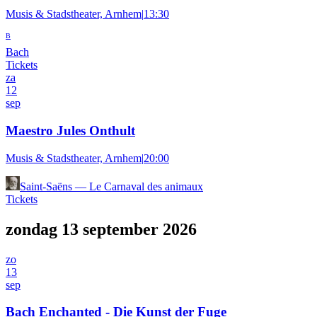
Musis & Stadstheater, Arnhem
|
13:30
B
Bach
Tickets
za
12
sep
Maestro Jules Onthult
Musis & Stadstheater, Arnhem
|
20:00
Saint-Saëns
—
Le Carnaval des animaux
Tickets
zondag 13 september 2026
zo
13
sep
Bach Enchanted - Die Kunst der Fuge