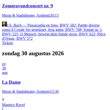
Zomeravondconcert nr. 9
Musis & Stadstheater, Arnhem
|
20:15
J.S. Bach
—
Passacaglia en fuga, BWV 582; Partite diverse
sopra il Corale Sei gegrüsset, Jesu gütig, BWV 768; Sonate nr. 1,
BWV 525; O Mensch, bewein dein Sünde gross, BWV 622; Pièce
d'Orgue, BWV 572
Tickets
zondag 30 augustus 2026
zo
30
aug
La Dame
Musis & Stadstheater, Arnhem
|
15:30
M
Maurice Ravel
F