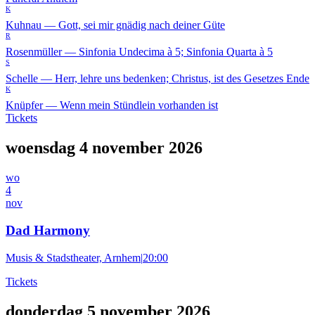
K
Kuhnau
—
Gott, sei mir gnädig nach deiner Güte
R
Rosenmüller
—
Sinfonia Undecima à 5; Sinfonia Quarta à 5
S
Schelle
—
Herr, lehre uns bedenken; Christus, ist des Gesetzes Ende
K
Knüpfer
—
Wenn mein Stündlein vorhanden ist
Tickets
woensdag 4 november 2026
wo
4
nov
Dad Harmony
Musis & Stadstheater, Arnhem
|
20:00
Tickets
donderdag 5 november 2026