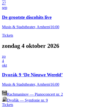
27
sep
De grootste discohits live
Musis & Stadstheater, Arnhem
|
16:00
Tickets
zondag 4 oktober 2026
zo
4
okt
Dvorák 9 ‘De Nieuwe Wereld’
Musis & Stadstheater, Arnhem
|
16:00
Rachmaninov
—
Pianoconcert nr. 2
Dvořák
—
Symfonie nr. 9
Tickets