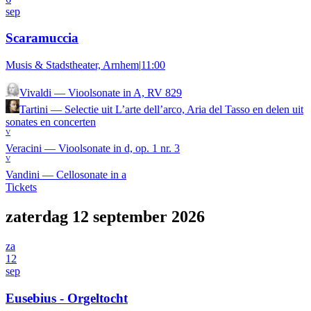
sep
Scaramuccia
Musis & Stadstheater, Arnhem
|
11:00
Vivaldi
—
Vioolsonate in A, RV 829
Tartini
—
Selectie uit L’arte dell’arco, Aria del Tasso en delen uit
sonates en concerten
V
Veracini
—
Vioolsonate in d, op. 1 nr. 3
V
Vandini
—
Cellosonate in a
Tickets
zaterdag 12 september 2026
za
12
sep
Eusebius - Orgeltocht