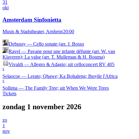
31
okt
Amsterdam Sinfonietta
Musis & Stadstheater, Arnhem
|
20:00
Debussy
—
Cello sonate (arr. J. Bosso
Ravel
—
Pavane pour une infante défunte (arr. W. van
Klaveren); La valse (arr. T. Mulleman & H. Bouma)
Vivaldi
—
Allegro & Adagio; uit celloconcert RV 405
S
Selaocoe
—
Lerato; Qhawe; Ka Bohaleng; Ibuyile l'Africa
S
Sollima
—
The Family Tree; uit When We Were Trees
Tickets
zondag 1 november 2026
zo
1
nov