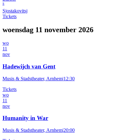
S
Sjostakovitsj
Tickets
woensdag 11 november 2026
wo
11
nov
Hadewijch van Gent
Musis & Stadstheater, Arnhem
|
12:30
Tickets
wo
11
nov
Humanity in War
Musis & Stadstheater, Arnhem
|
20:00