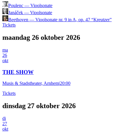
Poulenc
—
Vioolsonate
Janáček
—
Vioolsonate
Beethoven
—
Vioolsonate nr. 9 in A, op. 47 “Kreutzer”
Tickets
maandag 26 oktober 2026
ma
26
okt
THE SHOW
Musis & Stadstheater, Arnhem
|
20:00
Tickets
dinsdag 27 oktober 2026
di
27
okt