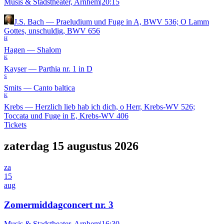
Musis & Stadstheater, Arnhem
|
20:15
J.S. Bach
—
Praeludium und Fuge in A, BWV 536; O Lamm
Gottes, unschuldig, BWV 656
H
Hagen
—
Shalom
K
Kayser
—
Parthia nr. 1 in D
S
Smits
—
Canto baltica
K
Krebs
—
Herzlich lieb hab ich dich, o Herr, Krebs-WV 526;
Toccata und Fuge in E, Krebs-WV 406
Tickets
zaterdag 15 augustus 2026
za
15
aug
Zomermiddagconcert nr. 3
Musis & Stadstheater, Arnhem
|
16:30