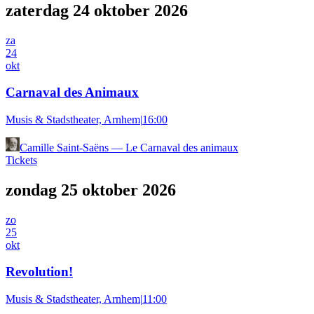
zaterdag 24 oktober 2026
za
24
okt
Carnaval des Animaux
Musis & Stadstheater, Arnhem
|
16:00
Camille Saint-Saëns
—
Le Carnaval des animaux
Tickets
zondag 25 oktober 2026
zo
25
okt
Revolution!
Musis & Stadstheater, Arnhem
|
11:00