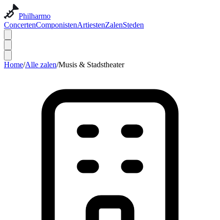
Philharmo
Concerten
Componisten
Artiesten
Zalen
Steden
Home
/
Alle zalen
/
Musis & Stadstheater