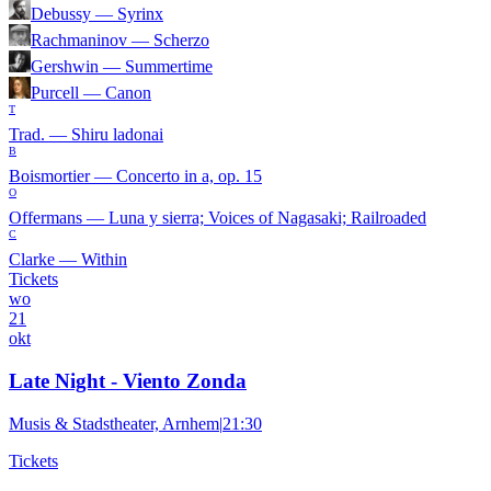
Debussy
—
Syrinx
Rachmaninov
—
Scherzo
Gershwin
—
Summertime
Purcell
—
Canon
T
Trad.
—
Shiru ladonai
B
Boismortier
—
Concerto in a, op. 15
O
Offermans
—
Luna y sierra; Voices of Nagasaki; Railroaded
C
Clarke
—
Within
Tickets
wo
21
okt
Late Night - Viento Zonda
Musis & Stadstheater, Arnhem
|
21:30
Tickets