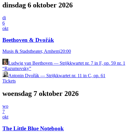
dinsdag 6 oktober 2026
di
6
okt
Beethoven & Dvořák
Musis & Stadstheater, Arnhem
|
20:00
Ludwig van Beethoven
—
Strijkkwartet nr. 7 in F, op. 59 nr. 1
“Razumovsky”
Antonin Dvořák
—
Strijkkwartet nr. 11 in C, op. 61
Tickets
woensdag 7 oktober 2026
wo
7
okt
The Little Blue Notebook