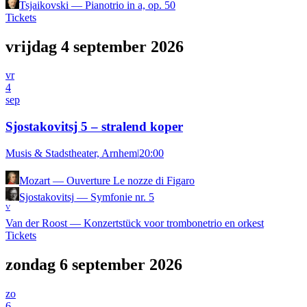
Tsjaikovski
—
Pianotrio in a, op. 50
Tickets
vrijdag 4 september 2026
vr
4
sep
Sjostakovitsj 5 – stralend koper
Musis & Stadstheater, Arnhem
|
20:00
Mozart
—
Ouverture Le nozze di Figaro
Sjostakovitsj
—
Symfonie nr. 5
V
Van der Roost
—
Konzertstück voor trombonetrio en orkest
Tickets
zondag 6 september 2026
zo
6