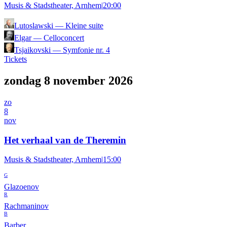
Musis & Stadstheater, Arnhem
|
20:00
Lutoslawski
—
Kleine suite
Elgar
—
Celloconcert
Tsjaikovski
—
Symfonie nr. 4
Tickets
zondag 8 november 2026
zo
8
nov
Het verhaal van de Theremin
Musis & Stadstheater, Arnhem
|
15:00
G
Glazoenov
R
Rachmaninov
B
Barber