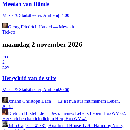
Messiah van Händel
Musis & Stadstheater, Arnhem
|
14:00
Georg Friedrich Handel
—
Messiah
Tickets
maandag 2 november 2026
ma
2
nov
Het geluid van de stilte
Musis & Stadstheater, Arnhem
|
20:00
Johann Christoph Bach
—
Es ist nun aus mit meinem Leben,
JCB3
Dietrich Buxtehude
—
Jesu, meines Lebens Leben, BuxWV 62;
Herzlich lieb hab ich dich, o Herr, BuxWV 41
John Cage
—
4’ 33’’; Apartment House 1776: Harmony No. 3,