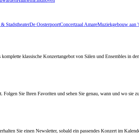
uwarden
Haarlem
Eindhoven
 & Stadstheater
De Oosterpoort
Concertzaal Amare
Muziekgebouw aan 't
 komplette klassische Konzertangebot von Sälen und Ensembles in de
. Folgen Sie Ihren Favoriten und sehen Sie genau, wann und wo sie zu
 erhalten Sie einen Newsletter, sobald ein passendes Konzert im Kalende