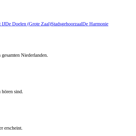
 IJ
De Doelen (Grote Zaal)
Stadsgehoorzaal
De Harmonie
n gesamten Niederlanden.
 hören sind.
r erscheint.