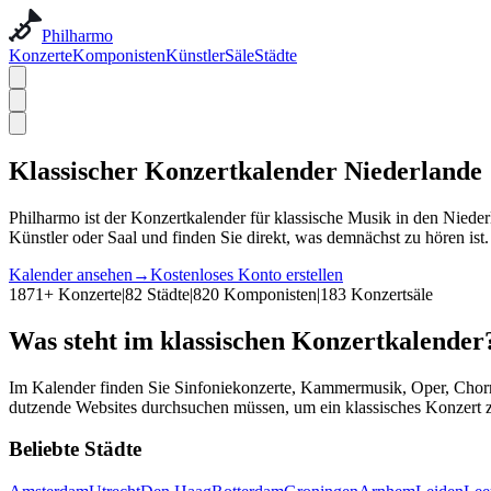
Philharmo
Konzerte
Komponisten
Künstler
Säle
Städte
Klassischer Konzertkalender Niederlande
Philharmo ist der Konzertkalender für klassische Musik in den Nied
Künstler oder Saal und finden Sie direkt, was demnächst zu hören ist.
Kalender ansehen
→
Kostenloses Konto erstellen
1871
+
Konzerte
|
82
Städte
|
820
Komponisten
|
183
Konzertsäle
Was steht im klassischen Konzertkalender
Im Kalender finden Sie Sinfoniekonzerte, Kammermusik, Oper, Chorm
dutzende Websites durchsuchen müssen, um ein klassisches Konzert z
Beliebte Städte