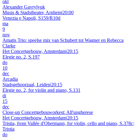
okt
Alexander Gavrylyuk
Musis & Stadstheater, Arnhem
|
20:00
Venezia e Napoli, S159/R10d
ma
9
nov
Amatis Trio: speelse mix van Schubert tot Wagner en Rebecca
Clarke
Het Concertgebouw, Amsterdam
|
20:15
Elegie no. 2, S.197
do
10
dec
Arcadia
Stadsgehoorzaal, Leiden
|
20:15
Elegie no. 2, for violin and piano, S.131
di
15
dec
Close-up Concertgebouworkest: All'ungherese
Het Concertgebouw, Amsterdam
|
20:15
Tristia, from Vallée d'Obermann, for violin, cello and piano, S.378c;
Tristia
do