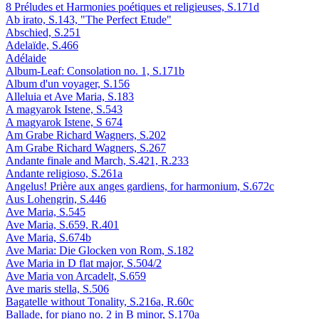
8 Préludes et Harmonies poétiques et religieuses, S.171d
Ab irato, S.143, "The Perfect Etude"
Abschied, S.251
Adelaïde, S.466
Adélaide
Album-Leaf: Consolation no. 1, S.171b
Album d'un voyager, S.156
Alleluia et Ave Maria, S.183
A magyarok Istene, S.543
A magyarok Istene, S 674
Am Grabe Richard Wagners, S.202
Am Grabe Richard Wagners, S.267
Andante finale and March, S.421, R.233
Andante religioso, S.261a
Angelus! Prière aux anges gardiens, for harmonium, S.672c
Aus Lohengrin, S.446
Ave Maria, S.545
Ave Maria, S.659, R.401
Ave Maria, S.674b
Ave Maria: Die Glocken von Rom, S.182
Ave Maria in D flat major, S.504/2
Ave Maria von Arcadelt, S.659
Ave maris stella, S.506
Bagatelle without Tonality, S.216a, R.60c
Ballade, for piano no. 2 in B minor, S.170a