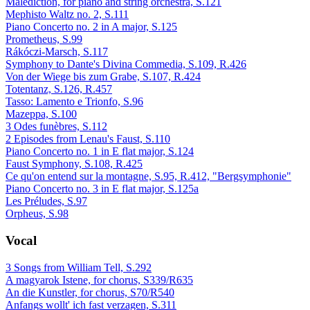
Malédiction, for piano and string orchestra, S.121
Mephisto Waltz no. 2, S.111
Piano Concerto no. 2 in A major, S.125
Prometheus, S.99
Rákóczi-Marsch, S.117
Symphony to Dante's Divina Commedia, S.109, R.426
Von der Wiege bis zum Grabe, S.107, R.424
Totentanz, S.126, R.457
Tasso: Lamento e Trionfo, S.96
Mazeppa, S.100
3 Odes funèbres, S.112
2 Episodes from Lenau's Faust, S.110
Piano Concerto no. 1 in E flat major, S.124
Faust Symphony, S.108, R.425
Ce qu'on entend sur la montagne, S.95, R.412, "Bergsymphonie"
Piano Concerto no. 3 in E flat major, S.125a
Les Préludes, S.97
Orpheus, S.98
Vocal
3 Songs from William Tell, S.292
A magyarok Istene, for chorus, S339/R635
An die Kunstler, for chorus, S70/R540
Anfangs wollt' ich fast verzagen, S.311