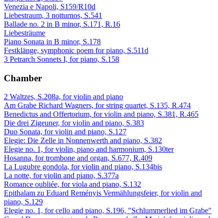
Venezia e Napoli, S159/R10d
Liebestraum, 3 notturnos, S.541
Ballade no. 2 in B minor, S.171, R.16
Liebesträume
Piano Sonata in B minor, S.178
Festklänge, symphonic poem for piano, S.511d
3 Petrarch Sonnets I, for piano, S.158
Chamber
2 Waltzes, S.208a, for violin and piano
Am Grabe Richard Wagners, for string quartet, S.135, R.474
Benedictus and Offertorium, for violin and piano, S.381, R.465
Die drei Zigeuner, for violin and piano, S.383
Duo Sonata, for violin and piano, S.127
Elegie: Die Zelle in Nonnenwerth and piano, S.382
Elegie no. 1, for violin, piano and harmonium, S.130ter
Hosanna, for trombone and organ, S.677, R.409
La Lugubre gondola, for violin and piano, S.134bis
La notte, for violin and piano, S.377a
Romance oubliée, for viola and piano, S.132
Epithalam zu Eduard Reményis Vermählungsfeier, for violin and
piano, S.129
Elegie no. 1, for cello and piano, S.196, "Schlummerlied im Grabe"