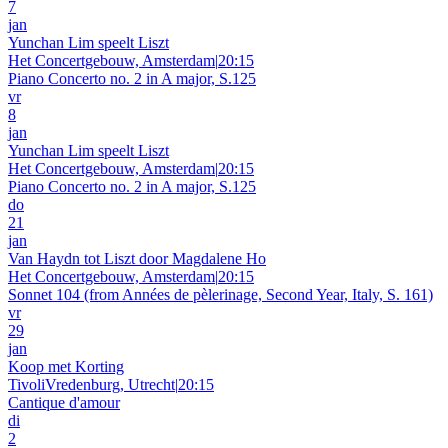
7
jan
Yunchan Lim speelt Liszt
Het Concertgebouw, Amsterdam
|
20:15
Piano Concerto no. 2 in A major, S.125
vr
8
jan
Yunchan Lim speelt Liszt
Het Concertgebouw, Amsterdam
|
20:15
Piano Concerto no. 2 in A major, S.125
do
21
jan
Van Haydn tot Liszt door Magdalene Ho
Het Concertgebouw, Amsterdam
|
20:15
Sonnet 104 (from Années de pèlerinage, Second Year, Italy, S. 161)
vr
29
jan
Koop met Korting
TivoliVredenburg, Utrecht
|
20:15
Cantique d'amour
di
2