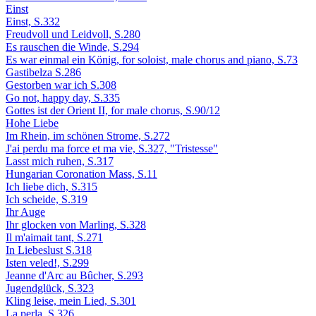
Einst
Einst, S.332
Freudvoll und Leidvoll, S.280
Es rauschen die Winde, S.294
Es war einmal ein König, for soloist, male chorus and piano, S.73
Gastibelza S.286
Gestorben war ich S.308
Go not, happy day, S.335
Gottes ist der Orient II, for male chorus, S.90/12
Hohe Liebe
Im Rhein, im schönen Strome, S.272
J'ai perdu ma force et ma vie, S.327, "Tristesse"
Lasst mich ruhen, S.317
Hungarian Coronation Mass, S.11
Ich liebe dich, S.315
Ich scheide, S.319
Ihr Auge
Ihr glocken von Marling, S.328
Il m'aimait tant, S.271
In Liebeslust S.318
Isten veled!, S.299
Jeanne d'Arc au Bûcher, S.293
Jugendglück, S.323
Kling leise, mein Lied, S.301
La perla, S.326