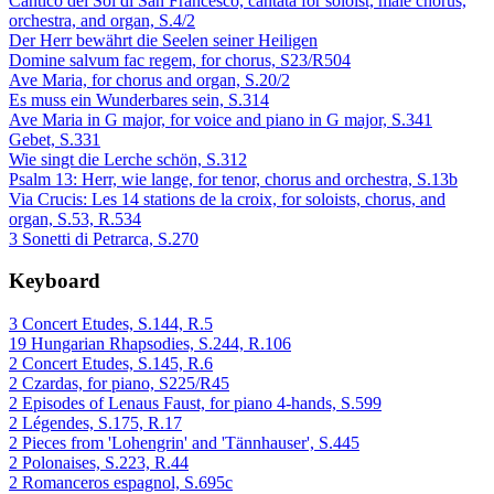
Cantico del Sol di San Francesco, cantata for soloist, male chorus,
orchestra, and organ, S.4/2
Der Herr bewährt die Seelen seiner Heiligen
Domine salvum fac regem, for chorus, S23/R504
Ave Maria, for chorus and organ, S.20/2
Es muss ein Wunderbares sein, S.314
Ave Maria in G major, for voice and piano in G major, S.341
Gebet, S.331
Wie singt die Lerche schön, S.312
Psalm 13: Herr, wie lange, for tenor, chorus and orchestra, S.13b
Via Crucis: Les 14 stations de la croix, for soloists, chorus, and
organ, S.53, R.534
3 Sonetti di Petrarca, S.270
Keyboard
3 Concert Etudes, S.144, R.5
19 Hungarian Rhapsodies, S.244, R.106
2 Concert Etudes, S.145, R.6
2 Czardas, for piano, S225/R45
2 Episodes of Lenaus Faust, for piano 4-hands, S.599
2 Légendes, S.175, R.17
2 Pieces from 'Lohengrin' and 'Tännhauser', S.445
2 Polonaises, S.223, R.44
2 Romanceros espagnol, S.695c