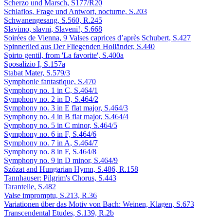
Scherzo und Marsch, S177/R20
Schlaflos, Frage und Antwort, nocturne, S.203
Schwanengesang, S.560, R.245
Slavimo, slavni, Slaveni!, S.668
Soirées de Vienna, 9 Valses caprices d’après Schubert, S.427
Spinnerlied aus Der Fliegenden Holländer, S.440
Spirto gentil, from 'La favorite', S.400a
Sposalizio I, S.157a
Stabat Mater, S.579/3
Symphonie fantastique, S.470
Symphony no. 1 in C, S.464/1
Symphony no. 2 in D, S.464/2
Symphony no. 3 in E flat major, S.464/3
Symphony no. 4 in B flat major, S.464/4
Symphony no. 5 in C minor, S.464/5
Symphony no. 6 in F, S.464/6
Symphony no. 7 in A, S.464/7
Symphony no. 8 in F, S.464/8
Symphony no. 9 in D minor, S.464/9
Szózat and Hungarian Hymn, S.486, R.158
Tannhauser: Pilgrim's Chorus, S.443
Tarantelle, S.482
Valse impromptu, S.213, R.36
Variationen über das Motiv von Bach: Weinen, Klagen, S.673
Transcendental Etudes, S.139, R.2b