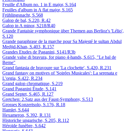
Feuille d'Album no. 1 in E major, S.164
Feuilles d'album in A flat major, S.165
Frühlingsnacht, S.568
Galop de bal, S.220, R.42
Galop in A minor, S218/R40
Grande Fantaisie symphonique über Themen aus Berlioz's 'Lélio',
S.120
Grande paraphrase de la marche pour Sa Majesté le sultan Abdul
Medjid-Khan, S.403, R.157
Grandes Etudes de Paganini, S141/R3b
Grande valse di bravura, for piano 4-hands, S.615, "Le bal de
Berne"
Grand fantasia de bravoure sur 'La clochette', S.420, R.231
Grand fantasy on motives of 'Soirées Musicales': La serenata e
L'orgia, S.422, R.234
Grand galop chromatique, S.219
Grand Paganini Étude, S.141
Grand Septet, S.465, R.127
Gretchen: 2.Satz aus der Faust-Symphony, S.513
Grosses Konzertsolo, S.176, R.18
Hamlet, S.644
Hexameron, S.392, R.131
Historiche ungarische, S.205, R.112
Héroïde funèbre, S.642
Hungaria, S.643