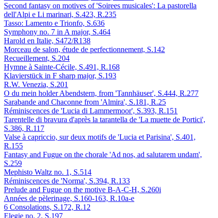
Second fantasy on motives of 'Soirees musicales': La pastorella
dell'Alpi e Li marinari, S.423, R.235
Tasso: Lamento e Trionfo, S.636
Symphony no. 7 in A major, S.464
Harold en Italie, S472/R138
Morceau de salon, étude de perfectionnement, S.142
Recueillement, S.204
Hymne à Sainte-Cécile, S.491, R.168
Klavierstück in F sharp major, S.193
R.W. Venezia, S.201
O du mein holder Abendstern, from 'Tannhäuser', S.444, R.277
Sarabande and Chaconne from 'Almira', S.181, R.25
Réminiscences de 'Lucia di Lammermoor', S.393, R.151
Tarentelle di bravura d'après la tarantella de 'La muette de Portici',
S.386, R.117
Valse à capriccio, sur deux motifs de 'Lucia et Parisina', S.401,
R.155
Fantasy and Fugue on the chorale 'Ad nos, ad salutarem undam',
S.259
Mephisto Waltz no. 1, S.514
Réminiscences de 'Norma', S.394, R.133
Prelude and Fugue on the motive B-A-C-H, S.260i
Années de pèlerinage, S.160-163, R.10a-e
6 Consolations, S.172, R.12
Elegie no. 2, S.197