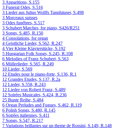
3 Apparitions, S.155
3 Funeral Odes, S.516
3 Lieder aus Julius Wolffs Tannhäuser, S.498
3 Morceaux suisses
3 Odes funèbres, S.517
3 Schubert Marches, for piano, S426/R251
3 Songs, S.485, R.150
4 Consolations, for organ
4 Geistliche Lieder, S.562, R.247
4 Vier Kleine Klavierstücke, S.192
5 Hungarian Folk Songs, S.245, R.108
6 Melodies of Franz Schubert, S.563
6 Müllerlieder, S.565, R.249
10 Lieder, S.569
12 Etudes pour le piano-forte, S.136, R.1
12 Grandes Etudes, S.137, R.2a
12 Lieder, S.558, R.243
12 Lieder von Robert Franz, S.489
12 Soirées Musicales, S.424, R.236
25 Bunte Reihe, S.484
6 Organ Preludes and Fugues, S.462, R.119
6 Polish Songs, S.480, R.145
6 Soirées italiennes, S.411
7 Songs, S.547, R.217
7 Variations brillantes sur un theme de Rossini, S.149, R.148