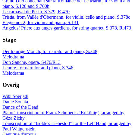
Grand Duo concertant sur la Romance de 'Le Marin', for violin and
piano, S.128 and S.700h
Le carnaval de Pesth, S.379, R.470
Tristia, from Vallée d'Obermann, for violin, cello and piano, S.378c
Elegie no. 2, for violin and piano, S.131
Angelus! Priere aux anges gardiens, for string quartet, S.378, R.473
Stage
Der traurige Mönch, for narrator and piano, S.348
Melodrama
Don Sanche, opera, S476/R13
Lenore, for narrator and piano, S.346
Melodrama
Overig
Wibi Soerjadi
Dante Sonata
Dance of the Dead
Piano Transcription of Franz Schubert's "Erlkönig", arranged by
Géza Zichy
Transcription of "Isolde's Liebestod" for the Left Hand, arranged by
Paul Wittgenstein
Cantique d'amour