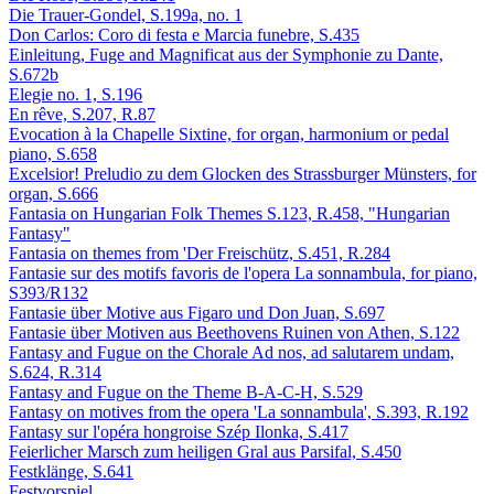
Die Trauer-Gondel, S.199a, no. 1
Don Carlos: Coro di festa e Marcia funebre, S.435
Einleitung, Fuge and Magnificat aus der Symphonie zu Dante,
S.672b
Elegie no. 1, S.196
En rêve, S.207, R.87
Evocation à la Chapelle Sixtine, for organ, harmonium or pedal
piano, S.658
Excelsior! Preludio zu dem Glocken des Strassburger Münsters, for
organ, S.666
Fantasia on Hungarian Folk Themes S.123, R.458, "Hungarian
Fantasy"
Fantasia on themes from 'Der Freischütz, S.451, R.284
Fantasie sur des motifs favoris de l'opera La sonnambula, for piano,
S393/R132
Fantasie über Motive aus Figaro und Don Juan, S.697
Fantasie über Motiven aus Beethovens Ruinen von Athen, S.122
Fantasy and Fugue on the Chorale Ad nos, ad salutarem undam,
S.624, R.314
Fantasy and Fugue on the Theme B-A-C-H, S.529
Fantasy on motives from the opera 'La sonnambula', S.393, R.192
Fantasy sur l'opéra hongroise Szép Ilonka, S.417
Feierlicher Marsch zum heiligen Gral aus Parsifal, S.450
Festklänge, S.641
Festvorspiel