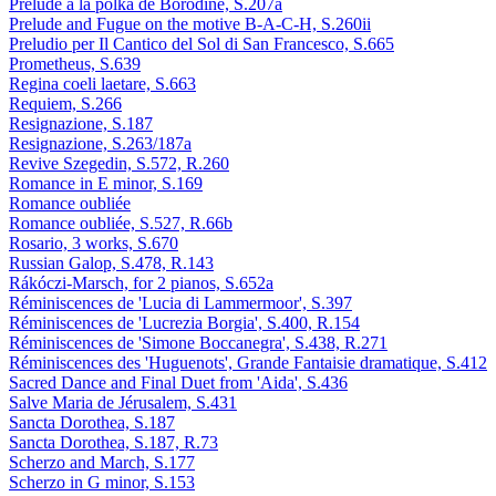
Prelude a la polka de Borodine, S.207a
Prelude and Fugue on the motive B-A-C-H, S.260ii
Preludio per Il Cantico del Sol di San Francesco, S.665
Prometheus, S.639
Regina coeli laetare, S.663
Requiem, S.266
Resignazione, S.187
Resignazione, S.263/187a
Revive Szegedin, S.572, R.260
Romance in E minor, S.169
Romance oubliée
Romance oubliée, S.527, R.66b
Rosario, 3 works, S.670
Russian Galop, S.478, R.143
Rákóczi-Marsch, for 2 pianos, S.652a
Réminiscences de 'Lucia di Lammermoor', S.397
Réminiscences de 'Lucrezia Borgia', S.400, R.154
Réminiscences de 'Simone Boccanegra', S.438, R.271
Réminiscences des 'Huguenots', Grande Fantaisie dramatique, S.412
Sacred Dance and Final Duet from 'Aida', S.436
Salve Maria de Jérusalem, S.431
Sancta Dorothea, S.187
Sancta Dorothea, S.187, R.73
Scherzo and March, S.177
Scherzo in G minor, S.153