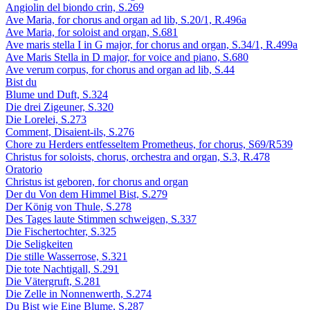
Angiolin del biondo crin, S.269
Ave Maria, for chorus and organ ad lib, S.20/1, R.496a
Ave Maria, for soloist and organ, S.681
Ave maris stella I in G major, for chorus and organ, S.34/1, R.499a
Ave Maris Stella in D major, for voice and piano, S.680
Ave verum corpus, for chorus and organ ad lib, S.44
Bist du
Blume und Duft, S.324
Die drei Zigeuner, S.320
Die Lorelei, S.273
Comment, Disaient-ils, S.276
Chore zu Herders entfesseltem Prometheus, for chorus, S69/R539
Christus for soloists, chorus, orchestra and organ, S.3, R.478
Oratorio
Christus ist geboren, for chorus and organ
Der du Von dem Himmel Bist, S.279
Der König von Thule, S.278
Des Tages laute Stimmen schweigen, S.337
Die Fischertochter, S.325
Die Seligkeiten
Die stille Wasserrose, S.321
Die tote Nachtigall, S.291
Die Vätergruft, S.281
Die Zelle in Nonnenwerth, S.274
Du Bist wie Eine Blume, S.287