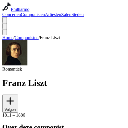
Philharmo
Concerten
Componisten
Artiesten
Zalen
Steden
Home
/
Componisten
/
Franz Liszt
Romantiek
Franz Liszt
Volgen
1811 – 1886
Over deze componist