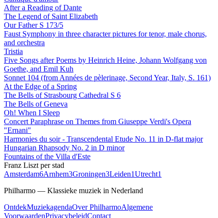
After a Reading of Dante
The Legend of Saint Elizabeth
Our Father S 173/5
Faust Symphony in three character pictures for tenor, male chorus,
and orchestra
Tristia
Five Songs after Poems by Heinrich Heine, Johann Wolfgang von
Goethe, and Emil Kuh
Sonnet 104 (from Années de pèlerinage, Second Year, Italy, S. 161)
At the Edge of a Spring
The Bells of Strasbourg Cathedral S 6
The Bells of Geneva
Oh! When I Sleep
Concert Paraphrase on Themes from Giuseppe Verdi's Opera
"Ernani"
Harmonies du soir - Transcendental Etude No. 11 in D-flat major
Hungarian Rhapsody No. 2 in D minor
Fountains of the Villa d'Este
Franz Liszt per stad
Amsterdam
6
Arnhem
3
Groningen
3
Leiden
1
Utrecht
1
Philharmo — Klassieke muziek in Nederland
Ontdek
Muziekagenda
Over Philharmo
Algemene
Voorwaarden
Privacybeleid
Contact