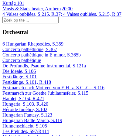
Kurtág 101
Musis & Stadstheater, Arnhem
|
20:00
4 Valses oubliées, S.215, R.37; 4 Valses oubliées, S.215, R.37
Orchestral
6 Hungarian Rhapsodies, S.359
Concerto pathéthique, S.367
Concerto pathéthique in E minor, S.365b
Concerto pathétique
De Profundis, Psaume Instrumental, S.121a
Die Ideale, S.106
Festklänge, S.101
Festklänge, S.101, R.418
Festmarsch nach Motiven von E.H. z. S.C.-G., S.116
Festmarsch zur Goethe Jubilaumsfeier, S.115
Hamlet, S.104, R.421
Hungaria, S.103, R.420
Héroïde funèbre, S.102
Hungarian Fantasy, S.123
Hungarian Battle March, S.119
Hunnenschlacht, S.105
Les Preludes, S97/R414