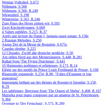
Weimar Volkslied, S.672
Widmung, S.566
Widmung, S.566, R.249
Wiegenlied, S.198
Winterreise, S.561, R.246
Zum Haus des Herrn ziehen wir, S.505
Zwei Kirchenhymnen, S.669
4 Valses oubliées, S.215, R.37
Aprés une lecture du Dante I, fantasia quasi sonata, S.158c
2 Russian Melodies, S.250
Agnus Dei de la Messe de Requiem, S.675c
Czardas obstine, S.225
12 Chorales, Zwölf alte deutsche gestliche, S.50
Am stillen Herd aus den Meistersingern, S.448, R.281
Ballad from 'The Flying Dutchman', S.441
10 Harmonies poétiques et religieuses, S.173, R.14
Elégie sur des motifs du Prince Louis Ferdinand de Prusse, S.168
Rhapsodie espagnole, S.254, R.90, "Folies d'Espagne et jota
aragonesa"
Impromptu brillant sur des themes de Rossini et Spontini, S.150,
R.29
Les sabéennes, Berceuse from 'The Queen of Sheba', S.408, R.167
Mazurka pour piano composee par un amateur de St. Petersbourg,
S.384
Overture to 'Der Freischutz', S.575, R.289