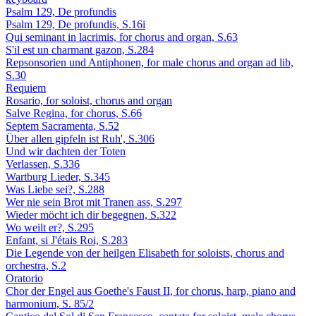
Psalm 129, De profundis
Psalm 129, De profundis, S.16i
Qui seminant in lacrimis, for chorus and organ, S.63
S'il est un charmant gazon, S.284
Repsonsorien und Antiphonen, for male chorus and organ ad lib,
S.30
Requiem
Rosario, for soloist, chorus and organ
Salve Regina, for chorus, S.66
Septem Sacramenta, S.52
Über allen gipfeln ist Ruh', S.306
Und wir dachten der Toten
Verlassen, S.336
Wartburg Lieder, S.345
Was Liebe sei?, S.288
Wer nie sein Brot mit Tranen ass, S.297
Wieder möcht ich dir begegnen, S.322
Wo weilt er?, S.295
Enfant, si J'étais Roi, S.283
Die Legende von der heilgen Elisabeth for soloists, chorus and
orchestra, S.2
Oratorio
Chor der Engel aus Goethe's Faust II, for chorus, harp, piano and
harmonium, S. 85/2