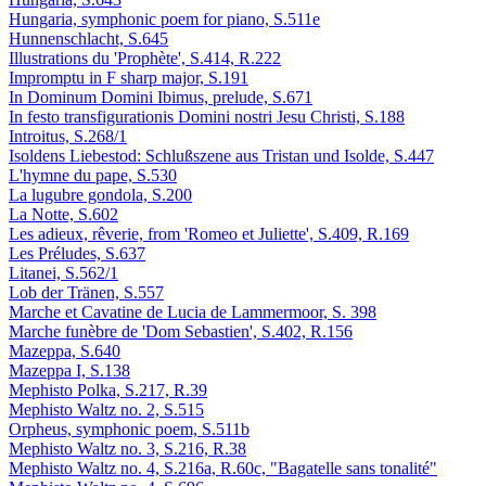
Hungaria, symphonic poem for piano, S.511e
Hunnenschlacht, S.645
Illustrations du 'Prophète', S.414, R.222
Impromptu in F sharp major, S.191
In Dominum Domini Ibimus, prelude, S.671
In festo transfigurationis Domini nostri Jesu Christi, S.188
Introitus, S.268/1
Isoldens Liebestod: Schlußszene aus Tristan und Isolde, S.447
L'hymne du pape, S.530
La lugubre gondola, S.200
La Notte, S.602
Les adieux, rêverie, from 'Romeo et Juliette', S.409, R.169
Les Préludes, S.637
Litanei, S.562/1
Lob der Tränen, S.557
Marche et Cavatine de Lucia de Lammermoor, S. 398
Marche funèbre de 'Dom Sebastien', S.402, R.156
Mazeppa, S.640
Mazeppa I, S.138
Mephisto Polka, S.217, R.39
Mephisto Waltz no. 2, S.515
Orpheus, symphonic poem, S.511b
Mephisto Waltz no. 3, S.216, R.38
Mephisto Waltz no. 4, S.216a, R.60c, "Bagatelle sans tonalité"