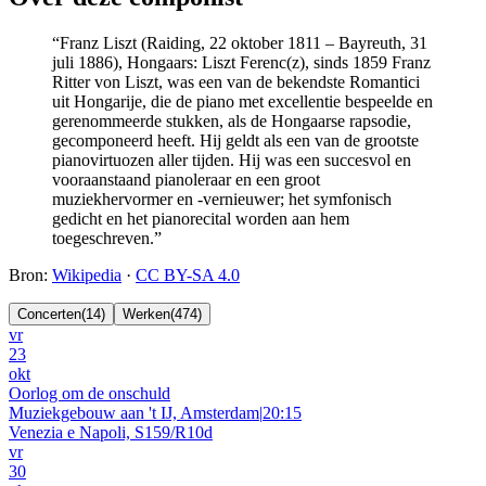
“
Franz Liszt (Raiding, 22 oktober 1811 – Bayreuth, 31
juli 1886), Hongaars: Liszt Ferenc(z), sinds 1859 Franz
Ritter von Liszt, was een van de bekendste Romantici
uit Hongarije, die de piano met excellentie bespeelde en
gerenommeerde stukken, als de Hongaarse rapsodie,
gecomponeerd heeft. Hij geldt als een van de grootste
pianovirtuozen aller tijden. Hij was een succesvol en
vooraanstaand pianoleraar en een groot
muziekhervormer en -vernieuwer; het symfonisch
gedicht en het pianorecital worden aan hem
toegeschreven.
”
Bron
:
Wikipedia
·
CC BY-SA 4.0
Concerten
(
14
)
Werken
(
474
)
vr
23
okt
Oorlog om de onschuld
Muziekgebouw aan 't IJ, Amsterdam
|
20:15
Venezia e Napoli, S159/R10d
vr
30