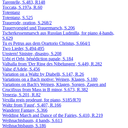
Tarentelle, S.483, R148
Toccata, S.197a, R.60
Totentanz
Totentanz, S.525
Trauerode, oration, S.268/2
Trauervorspiel und Trauermarsch, S.206
Tscherkessenmarsch aus Russlan Ludmilla, for piano 4-hands,
S.629
Tu es Petrus aus dem Orartorio Christus, S.664/1
Two Lieder, S.494-495
Unstern! Sinistre, disastro, S.208
Urbi et Orbi, bénédiction papale, S.184
Valhalla from 'Der Ring des Nibelungen', S.449, R.282
Valse d'Adele, S.456
Variation on a Waltz by Diabelli, S.147, R.26
Variations on a Bach motive: Weinen, Klagen, S.180
Variations on Bach's Weinen, Klagen, Sorgen, Zagen and
Crucifixus from Mass in B minor, S.673, R.382
Venezia, S.201, R.82
Vexilla regis prodeunt, for piano, S185/R70
Waltz from 'Faust', S.407, R.166
Wanderer Fantasy, S.366
Wedding March and Dance of the Fairies, S.410, R.219
Weihnachtsbaum, 4 hands, S.613
Weihnachtsbaum, S.186