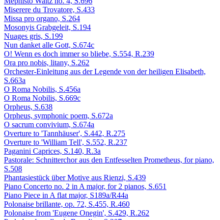
Mephisto Waltz no. 4, S.696
Miserere du Trovatore, S.433
Missa pro organo, S.264
Mosonyis Grabgeleit, S.194
Nuages gris, S.199
Nun danket alle Gott, S.674c
O! Wenn es doch immer so bliebe, S.554, R.239
Ora pro nobis, litany, S.262
Orchester-Einleitung aus der Legende von der heiligen Elisabeth,
S.663a
O Roma Nobilis, S.456a
O Roma Nobilis, S.669c
Orpheus, S.638
Orpheus, symphonic poem, S.672a
O sacrum convivium, S.674a
Overture to 'Tannhäuser', S.442, R.275
Overture to 'William Tell', S.552, R.237
Paganini Caprices, S.140, R.3a
Pastorale: Schnitterchor aus den Entfesselten Prometheus, for piano,
S.508
Phantasiestück über Motive aus Rienzi, S.439
Piano Concerto no. 2 in A major, for 2 pianos, S.651
Piano Piece in A flat major, S189a/R44a
Polonaise brillante, op. 72, S.455, R.460
Polonaise from 'Eugene Onegin', S.429, R.262