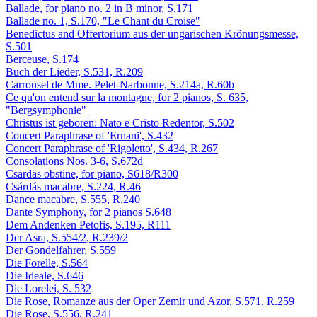
Ballade, for piano no. 2 in B minor, S.171
Ballade no. 1, S.170, "Le Chant du Croise"
Benedictus and Offertorium aus der ungarischen Krönungsmesse,
S.501
Berceuse, S.174
Buch der Lieder, S.531, R.209
Carrousel de Mme. Pelet-Narbonne, S.214a, R.60b
Ce qu'on entend sur la montagne, for 2 pianos, S. 635,
"Bergsymphonie"
Christus ist geboren: Nato e Cristo Redentor, S.502
Concert Paraphrase of 'Ernani', S.432
Concert Paraphrase of 'Rigoletto', S.434, R.267
Consolations Nos. 3-6, S.672d
Csardas obstine, for piano, S618/R300
Csárdás macabre, S.224, R.46
Dance macabre, S.555, R.240
Dante Symphony, for 2 pianos S.648
Dem Andenken Petofis, S.195, R111
Der Asra, S.554/2, R.239/2
Der Gondelfahrer, S.559
Die Forelle, S.564
Die Ideale, S.646
Die Lorelei, S. 532
Die Rose, Romanze aus der Oper Zemir und Azor, S.571, R.259
Die Rose, S.556, R.241