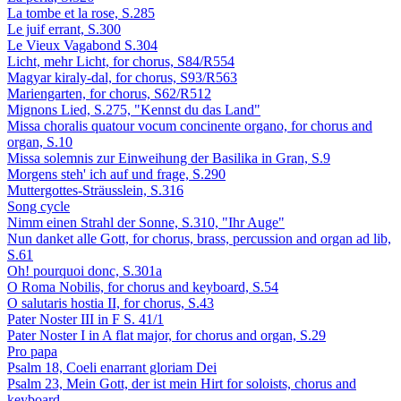
La tombe et la rose, S.285
Le juif errant, S.300
Le Vieux Vagabond S.304
Licht, mehr Licht, for chorus, S84/R554
Magyar kiraly-dal, for chorus, S93/R563
Mariengarten, for chorus, S62/R512
Mignons Lied, S.275, "Kennst du das Land"
Missa choralis quatour vocum concinente organo, for chorus and
organ, S.10
Missa solemnis zur Einweihung der Basilika in Gran, S.9
Morgens steh' ich auf und frage, S.290
Muttergottes-Sträusslein, S.316
Song cycle
Nimm einen Strahl der Sonne, S.310, "Ihr Auge"
Nun danket alle Gott, for chorus, brass, percussion and organ ad lib,
S.61
Oh! pourquoi donc, S.301a
O Roma Nobilis, for chorus and keyboard, S.54
O salutaris hostia II, for chorus, S.43
Pater Noster III in F S. 41/1
Pater Noster I in A flat major, for chorus and organ, S.29
Pro papa
Psalm 18, Coeli enarrant gloriam Dei
Psalm 23, Mein Gott, der ist mein Hirt for soloists, chorus and
keyboard