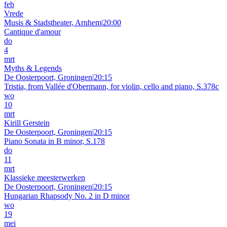
feb
Vrede
Musis & Stadstheater, Arnhem
|
20:00
Cantique d'amour
do
4
mrt
Myths & Legends
De Oosterpoort, Groningen
|
20:15
Tristia, from Vallée d'Obermann, for violin, cello and piano, S.378c
wo
10
mrt
Kirill Gerstein
De Oosterpoort, Groningen
|
20:15
Piano Sonata in B minor, S.178
do
11
mrt
Klassieke meesterwerken
De Oosterpoort, Groningen
|
20:15
Hungarian Rhapsody No. 2 in D minor
wo
19
mei