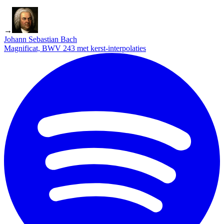
→
Johann Sebastian Bach
Magnificat, BWV 243 met kerst-interpolaties