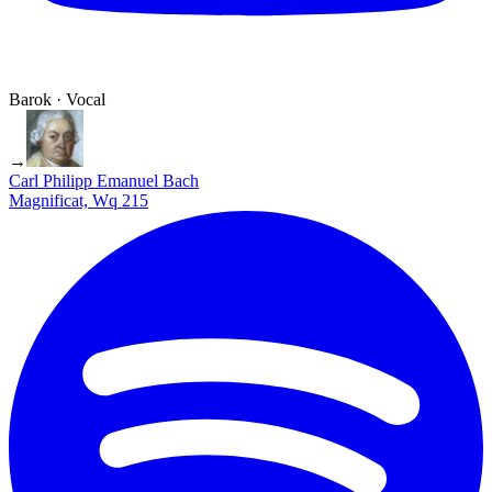
Barok · Vocal
→
Carl Philipp Emanuel Bach
Magnificat, Wq 215