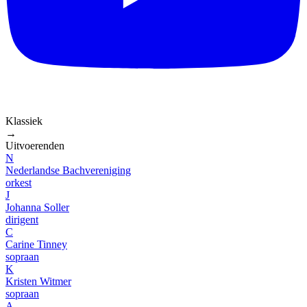
Klassiek
→
Uitvoerenden
N
Nederlandse Bachvereniging
orkest
J
Johanna Soller
dirigent
C
Carine Tinney
sopraan
K
Kristen Witmer
sopraan
A