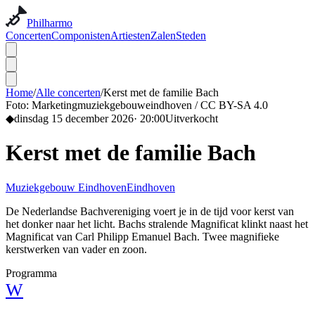
Philharmo
Concerten
Componisten
Artiesten
Zalen
Steden
Home
/
Alle concerten
/
Kerst met de familie Bach
Foto:
Marketingmuziekgebouweindhoven / CC BY-SA 4.0
◆
dinsdag 15 december 2026
·
20:00
Uitverkocht
Kerst met de familie Bach
Muziekgebouw Eindhoven
Eindhoven
De Nederlandse Bachvereniging voert je in de tijd voor kerst van
het donker naar het licht. Bachs stralende Magnificat klinkt naast het
Magnificat van Carl Philipp Emanuel Bach. Twee magnifieke
kerstwerken van vader en zoon.
Programma
W