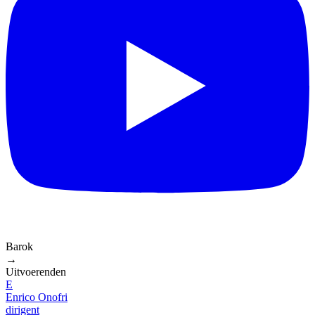
Barok
→
Uitvoerenden
E
Enrico Onofri
dirigent