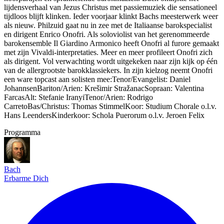
lijdensverhaal van Jezus Christus met passiemuziek die sensationeel
tijdloos blijft klinken. Ieder voorjaar klinkt Bachs meesterwerk weer
als nieuw. Philzuid gaat nu in zee met de Italiaanse barokspecialist
en dirigent Enrico Onofri. Als soloviolist van het gerenommeerde
barokensemble Il Giardino Armonico heeft Onofri al furore gemaakt
met zijn Vivaldi-interpretaties. Meer en meer profileert Onofri zich
als dirigent. Vol verwachting wordt uitgekeken naar zijn kijk op één
van de allergrootste barokklassiekers. In zijn kielzog neemt Onofri
een ware topcast aan solisten mee:Tenor/Evangelist: Daniel
JohannsenBariton/Arien: Krešimir StražanacSopraan: Valentina
FarcasAlt: Stefanie IranyiTenor/Arien: Rodrigo
CarretoBas/Christus: Thomas StimmelKoor: Studium Chorale o.l.v.
Hans LeendersKinderkoor: Schola Puerorum o.l.v. Jeroen Felix
Programma
Bach
Erbarme Dich