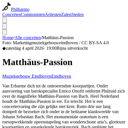
Philharmo
Concerten
Componisten
Artiesten
Zalen
Steden
Home
/
Alle concerten
/
Matthäus-Passion
Foto:
Marketingmuziekgebouweindhoven / CC BY-SA 4.0
◆
zaterdag 4 april 2026
·
19:00
Bijna uitverkocht
Matthäus-Passion
Muziekgebouw Eindhoven
Eindhoven
Van Erbarme dich tot de ontroerendste koorpartijen. Onder
aanvoering van barokspecialist Enrico Onofri ontfermt Philzuid zich
over de magnifieke Matthäus-Passion van Bach. Heel Nederland
houdt de Matthäus-Passion in ere. En terecht. Het is een
concertervaring die zijn gelijke niet kent. Ruim drie uur lang
dompelt de bezoeker zich onder in de heilzame klankweelde van
Johann Sebastian Bach. Het monumentale oratorium is een
roesopwekkende opeenstapeling van wonderschone aria’s, glorieuze
koorpartijen en sprankelende barokmuziek. Bach omlijstte het