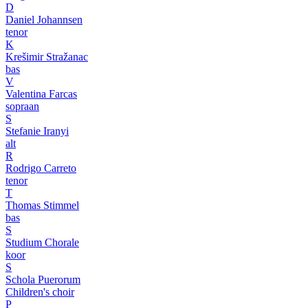
D
Daniel Johannsen
tenor
K
Krešimir Stražanac
bas
V
Valentina Farcas
sopraan
S
Stefanie Iranyi
alt
R
Rodrigo Carreto
tenor
T
Thomas Stimmel
bas
S
Studium Chorale
koor
S
Schola Puerorum
Children's choir
P