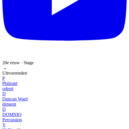
20e eeuw · Stage
→
Uitvoerenden
P
Philzuid
orkest
D
Duncan Ward
dirigent
D
DOMNIQ
Percussion
Y