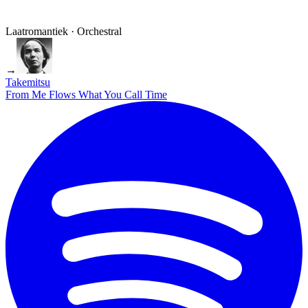
Laatromantiek · Orchestral
→
Takemitsu
From Me Flows What You Call Time