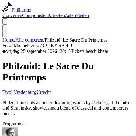
Philharmo
Concerten
Componisten
Artiesten
Zalen
Steden
Home
/
Alle concerten
/
Philzuid: Le Sacre Du Printemps
Foto:
Michielderoo / CC BY-SA 4.0
◆
vrijdag 25 september 2026
·
20:15
Tickets beschikbaar
Philzuid: Le Sacre Du
Printemps
TivoliVredenburg
Utrecht
Philzuid presents a concert featuring works by Debussy, Takemitsu,
and Stravinsky, showcasing a blend of classical and contemporary
music.
Programma