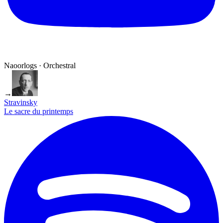
Naoorlogs · Orchestral
→
Stravinsky
Le sacre du printemps