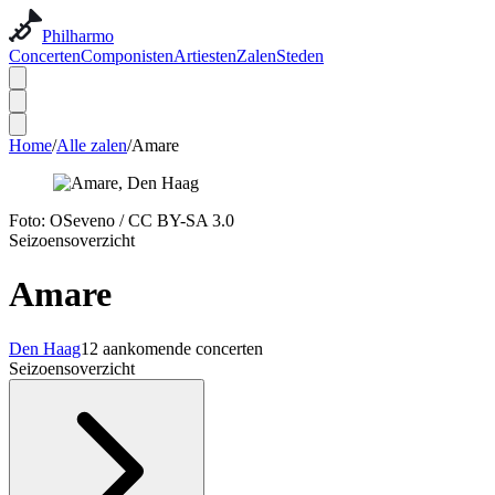
Philharmo
Concerten
Componisten
Artiesten
Zalen
Steden
Home
/
Alle zalen
/
Amare
Foto:
OSeveno
/
CC BY-SA 3.0
Seizoensoverzicht
Amare
Den Haag
12 aankomende concerten
Seizoensoverzicht