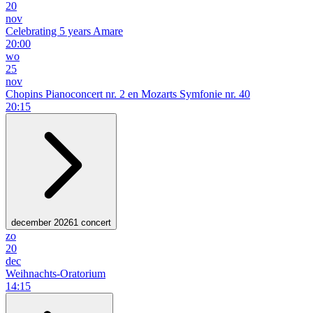
20
nov
Celebrating 5 years Amare
20:00
wo
25
nov
Chopins Pianoconcert nr. 2 en Mozarts Symfonie nr. 40
20:15
december 2026
1 concert
zo
20
dec
Weihnachts-Oratorium
14:15