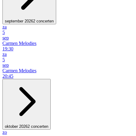
september 2026
2 concerten
za
5
sep
Carmen Melodies
19:30
za
5
sep
Carmen Melodies
20:45
oktober 2026
2 concerten
zo