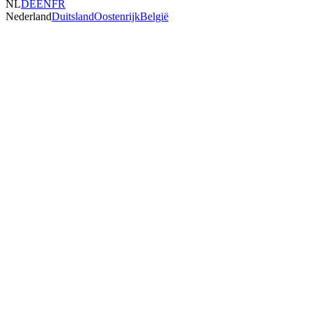
NL
DE
EN
FR
Nederland
Duitsland
Oostenrijk
België