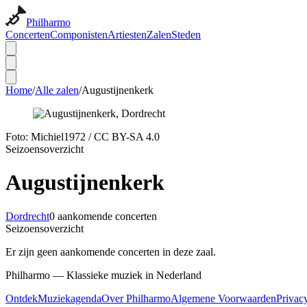
Philharmo
Concerten
Componisten
Artiesten
Zalen
Steden
Home
/
Alle zalen
/
Augustijnenkerk
Foto:
Michiel1972
/
CC BY-SA 4.0
Seizoensoverzicht
Augustijnenkerk
Dordrecht
0 aankomende concerten
Seizoensoverzicht
Er zijn geen aankomende concerten in deze zaal.
Philharmo — Klassieke muziek in Nederland
Ontdek
Muziekagenda
Over Philharmo
Algemene Voorwaarden
Privac