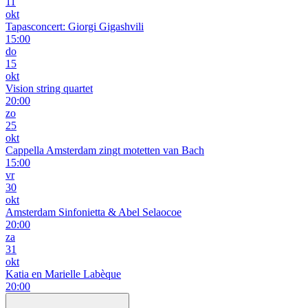
11
okt
Tapasconcert: Giorgi Gigashvili
15:00
do
15
okt
Vision string quartet
20:00
zo
25
okt
Cappella Amsterdam zingt motetten van Bach
15:00
vr
30
okt
Amsterdam Sinfonietta & Abel Selaocoe
20:00
za
31
okt
Katia en Marielle Labèque
20:00