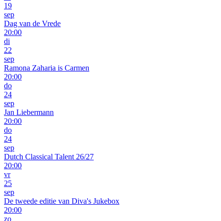
19
sep
Dag van de Vrede
20:00
di
22
sep
Ramona Zaharia is Carmen
20:00
do
24
sep
Jan Liebermann
20:00
do
24
sep
Dutch Classical Talent 26/27
20:00
vr
25
sep
De tweede editie van Diva's Jukebox
20:00
zo