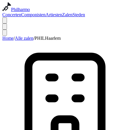
Philharmo
Concerten
Componisten
Artiesten
Zalen
Steden
Home
/
Alle zalen
/
PHILHaarlem