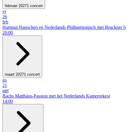
februari 2027
1 concert
vr
26
feb
Hartmut Haenchen en Nederlands Philharmonisch met Bruckner 6
20:00
maart 2027
1 concert
zo
21
mrt
Bachs Matthäus-Passion met het Nederlands Kamerorkest
14:00