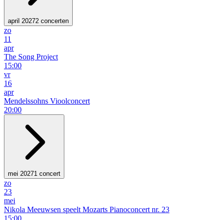
april 2027
2 concerten
zo
11
apr
The Song Project
15:00
vr
16
apr
Mendelssohns Vioolconcert
20:00
mei 2027
1 concert
zo
23
mei
Nikola Meeuwsen speelt Mozarts Pianoconcert nr. 23
15:00