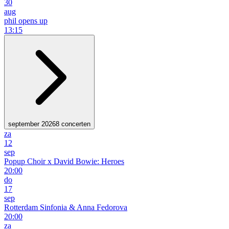
30
aug
phil opens up
13:15
september 2026
8 concerten
za
12
sep
Popup Choir x David Bowie: Heroes
20:00
do
17
sep
Rotterdam Sinfonia & Anna Fedorova
20:00
za