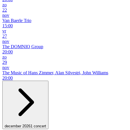
zo
22
nov
Van Baerle Trio
15:00
vr
27
nov
The DOMNIQ Group
20:00
zo
29
nov
The Music of Hans Zimmer, Alan Silvestri, John Williams
20:00
december 2026
1 concert