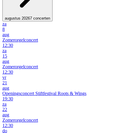
augustus 2026
7 concerten
za
8
aug
Zomerorgelconcert
12:30
za
15
aug
Zomerorgelconcert
12:30
vr
21
aug
Openingsconcert Stiftfestival Roots & Wings
19:30
za
22
aug
Zomerorgelconcert
12:30
do