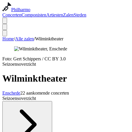
Philharmo
Concerten
Componisten
Artiesten
Zalen
Steden
Home
/
Alle zalen
/
Wilminktheater
Foto:
Gert Schippers
/
CC BY 3.0
Seizoensoverzicht
Wilminktheater
Enschede
22 aankomende concerten
Seizoensoverzicht