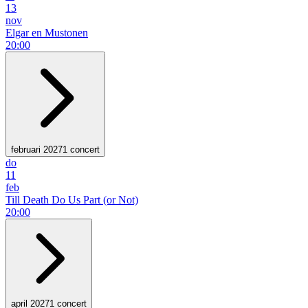
13
nov
Elgar en Mustonen
20:00
februari 2027
1 concert
do
11
feb
Till Death Do Us Part (or Not)
20:00
april 2027
1 concert