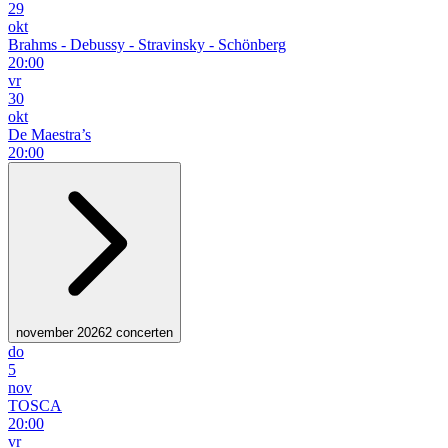
29
okt
Brahms - Debussy - Stravinsky - Schönberg
20:00
vr
30
okt
De Maestra’s
20:00
november 2026
2 concerten
do
5
nov
TOSCA
20:00
vr