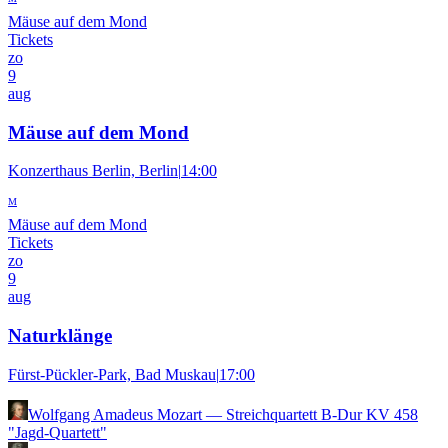
Mäuse auf dem Mond
Tickets
zo
9
aug
Mäuse auf dem Mond
Konzerthaus Berlin, Berlin
|
14:00
M
Mäuse auf dem Mond
Tickets
zo
9
aug
Naturklänge
Fürst-Pückler-Park, Bad Muskau
|
17:00
Wolfgang Amadeus Mozart
—
Streichquartett B-Dur KV 458
"Jagd-Quartett"