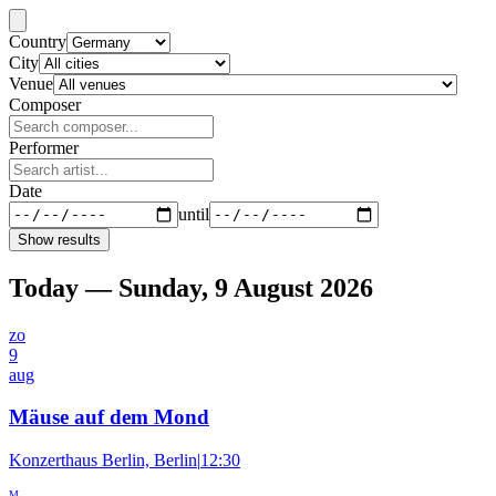
Country
City
Venue
Composer
Performer
Date
until
Show results
Today — Sunday, 9 August 2026
zo
9
aug
Mäuse auf dem Mond
Konzerthaus Berlin, Berlin
|
12:30
M