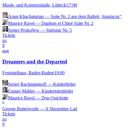
Musik- und Kongresshalle, Lübeck
|
17:00
Aram Khachaturian
—
Suite Nr. 2 aus dem Ballett „Spartacus“
Maurice Ravel
—
Daphnis et Chloé Suite Nr. 2
Sergei Prokofjew
—
Sinfonie Nr. 5
Tickets
zo
9
aug
Dreamers and the Departed
Festspielhaus, Baden-Baden
|
19:00
Sergej Rachmaninoff
—
Kinderlieder
Gustav Mahler
—
Kindertotenlieder
Maurice Ravel
—
Don Quichotte
G
George Butterworth
—
A Shropshire Lad
Tickets
zo
9