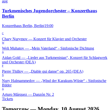
aug
Turkmenisches Jugendorchester – Konzerthaus
Berlin
Konzerthaus Berlin, Berlin
|
19:00
C
Chary Nurymov
—
Konzert für Klavier und Orchester
W
Weli Muhatov
—
„Mein Vaterland“ - Sinfonische Dichtung
A
Aidan Gold
—
„Lieder aus Turkmenistan“, Konzert für Schlagwerk
und Orchester (DEA)
P
Pierre Thilloy
—
„Diable qui danse“ op. 265 (DEA)
N
Nury Halmammedov
—
„Wind der Karakum-Wüste“ - Sinfonische
Bilder
A
Arturo Márquez
—
Danzón Nr. 2
Tickets
Tomorrow — Monday, 10 August 2026