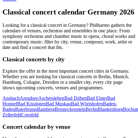
Classical concert calendar Germany 2026
Looking for a classical concert in Germany? Philharmo gathers the
calendars of venues, orchestras and ensembles in one place. From
symphony orchestras and chamber music to opera, choral works and
contemporary music: filter by city, venue, composer, work, artist or
date and find a concert that fits.
Classical concerts by city
Explore the offer in the most important concert cities in Germany.
Whether you are looking for classical concerts in Berlin, Munich,
Hamburg, Cologne, Dresden or a smaller city, every city page
shows upcoming concerts, venues and programmes.
Ansbach
Arendsee
Aschersleben
Bad Düben
Bad Elster
Bad
Honnef
Bad Kissingen
Bad Muskau
Bad Wörishofen
Baden-
Baden
Baierbrunn
Bamberg
Benneckenstein
Berlin
Blankenburg
Bochu
Zellerfeld
Coesfeld
Concert calendar by venue