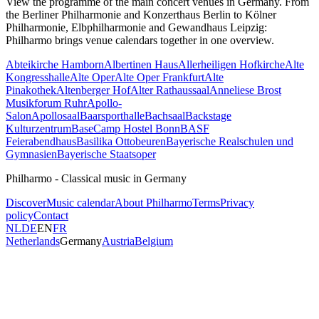
View the programme of the main concert venues in Germany. From
the Berliner Philharmonie and Konzerthaus Berlin to Kölner
Philharmonie, Elbphilharmonie and Gewandhaus Leipzig:
Philharmo brings venue calendars together in one overview.
Abteikirche Hamborn
Albertinen Haus
Allerheiligen Hofkirche
Alte
Kongresshalle
Alte Oper
Alte Oper Frankfurt
Alte
Pinakothek
Altenberger Hof
Alter Rathaussaal
Anneliese Brost
Musikforum Ruhr
Apollo-
Salon
Apollosaal
Baarsporthalle
Bachsaal
Backstage
Kulturzentrum
BaseCamp Hostel Bonn
BASF
Feierabendhaus
Basilika Ottobeuren
Bayerische Realschulen und
Gymnasien
Bayerische Staatsoper
Philharmo - Classical music in Germany
Discover
Music calendar
About Philharmo
Terms
Privacy
policy
Contact
NL
DE
EN
FR
Netherlands
Germany
Austria
Belgium