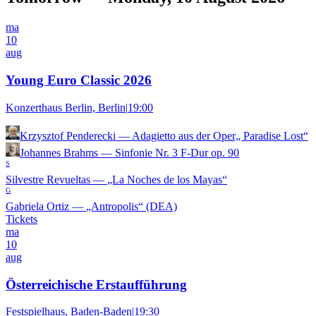
ma
10
aug
Young Euro Classic 2026
Konzerthaus Berlin, Berlin
|
19:00
Krzysztof Penderecki
—
Adagietto aus der Oper„ Paradise Lost“
Johannes Brahms
—
Sinfonie Nr. 3 F-Dur op. 90
S
Silvestre Revueltas
—
„La Noches de los Mayas“
G
Gabriela Ortiz
—
„Antropolis“ (DEA)
Tickets
ma
10
aug
Österreichische Erstaufführung
Festspielhaus, Baden-Baden
|
19:30