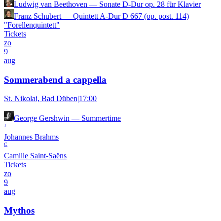
Ludwig van Beethoven
—
Sonate D-Dur op. 28 für Klavier
Franz Schubert
—
Quintett A-Dur D 667 (op. post. 114)
"Forellenquintett"
Tickets
zo
9
aug
Sommerabend a cappella
St. Nikolai, Bad Düben
|
17:00
George Gershwin
—
Summertime
J
Johannes Brahms
C
Camille Saint-Saëns
Tickets
zo
9
aug
Mythos