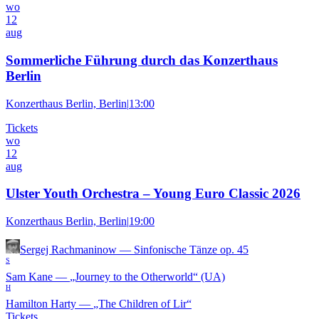
wo
12
aug
Sommerliche Führung durch das Konzerthaus
Berlin
Konzerthaus Berlin, Berlin
|
13:00
Tickets
wo
12
aug
Ulster Youth Orchestra – Young Euro Classic 2026
Konzerthaus Berlin, Berlin
|
19:00
Sergej Rachmaninow
—
Sinfonische Tänze op. 45
S
Sam Kane
—
„Journey to the Otherworld“ (UA)
H
Hamilton Harty
—
„The Children of Lir“
Tickets