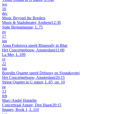
wo
16
dec
Music Beyond the Borders
Musis & Stadstheater, Arnhem
|
12:30
Suite Bergamasque, L.75
zo
17
jan
Anna Fedorova speelt Rhapsody in Blue
Het Concertgebouw, Amsterdam
|
11:00
La Mer, L.109
vr
22
jan
Borodin Quartet speelt Debussy en Sjostakovitsj
Het Concertgebouw, Amsterdam
|
20:15
String Quartet in G minor, L.85, op. 10
za
13
feb
Marc-André Hamelin
Concertzaal Amare, Den Haag
|
20:15
Images, Book 1, L.110