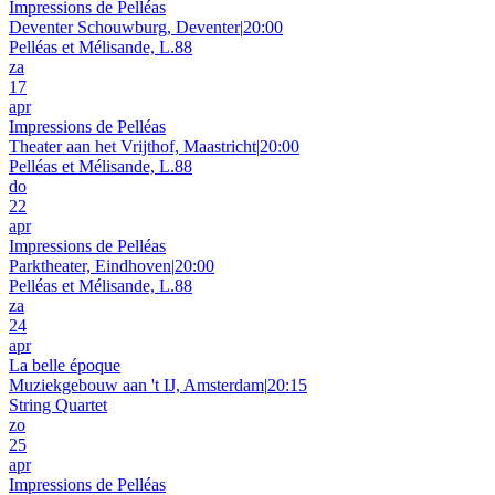
Impressions de Pelléas
Deventer Schouwburg, Deventer
|
20:00
Pelléas et Mélisande, L.88
za
17
apr
Impressions de Pelléas
Theater aan het Vrijthof, Maastricht
|
20:00
Pelléas et Mélisande, L.88
do
22
apr
Impressions de Pelléas
Parktheater, Eindhoven
|
20:00
Pelléas et Mélisande, L.88
za
24
apr
La belle époque
Muziekgebouw aan 't IJ, Amsterdam
|
20:15
String Quartet
zo
25
apr
Impressions de Pelléas