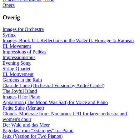
Opera
Overig
Images for Orchestra
Syrinx
Images, Book 1: I. Reflections in the Water II. Homage to Rameau
III. Movement
Impressions of Pelléas
Impressionismus
Evening Song
String Quartet
III. Mouvement
Gardens in the Rain
Clair de Lune (Orchestral Version by André Caplet)
The Joyful Island
Images II for Piano
Apparition (The Moon Was Sad) for Voice and Piano
Petite Suite (Menuet)
Clouds. Moderate from: Nocturnes L 91 for large orchestra and
women's choir
Der Wald und das Meer
Pagodas from "Estampes" for Piano
Jeux (Version for Two Pianos)