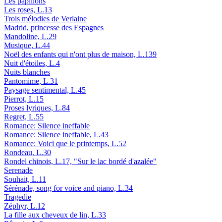
Les papillons
Les roses, L.13
Trois mélodies de Verlaine
Madrid, princesse des Espagnes
Mandoline, L.29
Musique, L.44
Noël des enfants qui n'ont plus de maison, L.139
Nuit d'étoiles, L.4
Nuits blanches
Pantomime, L.31
Paysage sentimental, L.45
Pierrot, L.15
Proses lyriques, L.84
Regret, L.55
Romance: Silence ineffable
Romance: Silence ineffable, L.43
Romance: Voici que le printemps, L.52
Rondeau, L.30
Rondel chinois, L.17, "Sur le lac bordé d'azalée"
Serenade
Souhait, L.11
Sérénade, song for voice and piano, L.34
Tragedie
Zéphyr, L.12
La fille aux cheveux de lin, L.33