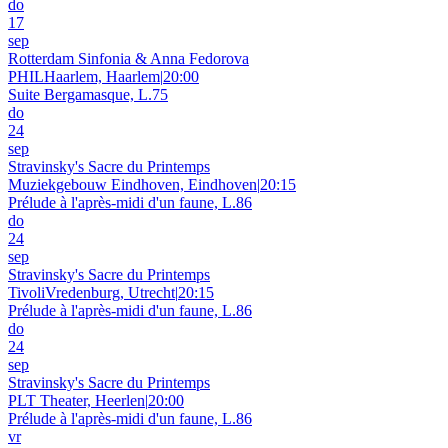
do
17
sep
Rotterdam Sinfonia & Anna Fedorova
PHILHaarlem, Haarlem
|
20:00
Suite Bergamasque, L.75
do
24
sep
Stravinsky's Sacre du Printemps
Muziekgebouw Eindhoven, Eindhoven
|
20:15
Prélude à l'après-midi d'un faune, L.86
do
24
sep
Stravinsky's Sacre du Printemps
TivoliVredenburg, Utrecht
|
20:15
Prélude à l'après-midi d'un faune, L.86
do
24
sep
Stravinsky's Sacre du Printemps
PLT Theater, Heerlen
|
20:00
Prélude à l'après-midi d'un faune, L.86
vr