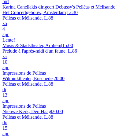
mrt
Karina Canellakis dirigeert Debussy's Pelléas et Mélisande
Het Concertgebouw, Amsterdam
|
12:30
Pelléas et Mélisande, L.88
zo
4
apr
Lente!
Musis & Stadstheater, Arnhem
|
15:00
Prélude à l'après-midi d'un faune, L.86
za
10
apr
Impressions de Pelléas
Wilminktheater, Enschede
|
20:00
Pelléas et Mélisande, L.88
di
13
apr
Impressions de Pelléas
Nieuwe Kerk, Den Haag
|
20:00
Pelléas et Mélisande, L.88
do
15
apr