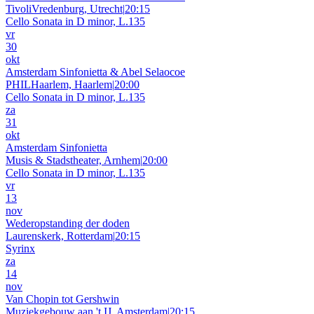
TivoliVredenburg, Utrecht
|
20:15
Cello Sonata in D minor, L.135
vr
30
okt
Amsterdam Sinfonietta & Abel Selaocoe
PHILHaarlem, Haarlem
|
20:00
Cello Sonata in D minor, L.135
za
31
okt
Amsterdam Sinfonietta
Musis & Stadstheater, Arnhem
|
20:00
Cello Sonata in D minor, L.135
vr
13
nov
Wederopstanding der doden
Laurenskerk, Rotterdam
|
20:15
Syrinx
za
14
nov
Van Chopin tot Gershwin
Muziekgebouw aan 't IJ, Amsterdam
|
20:15