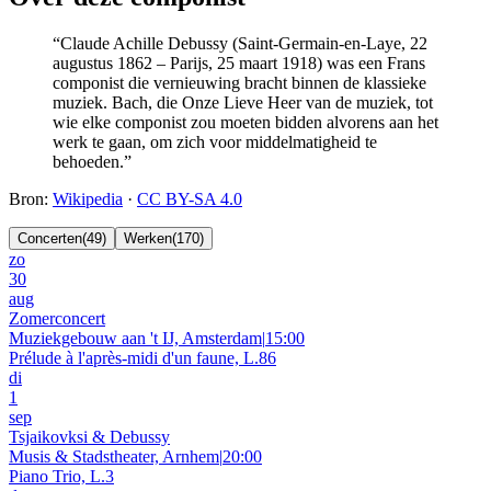
“
Claude Achille Debussy (Saint-Germain-en-Laye, 22
augustus 1862 – Parijs, 25 maart 1918) was een Frans
componist die vernieuwing bracht binnen de klassieke
muziek. Bach, die Onze Lieve Heer van de muziek, tot
wie elke componist zou moeten bidden alvorens aan het
werk te gaan, om zich voor middelmatigheid te
behoeden.
”
Bron
:
Wikipedia
·
CC BY-SA 4.0
Concerten
(
49
)
Werken
(
170
)
zo
30
aug
Zomerconcert
Muziekgebouw aan 't IJ, Amsterdam
|
15:00
Prélude à l'après-midi d'un faune, L.86
di
1
sep
Tsjaikovksi & Debussy
Musis & Stadstheater, Arnhem
|
20:00
Piano Trio, L.3