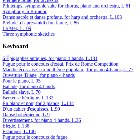
Première Suite, for orchestra
Printemps, symphonic suite for chorus, piano and orchestra, L.61
Symphony in B minor
Danse sacrée et danse profane, for harp and orchestra, L.103
Prélude à l'après-midi d'un faune, L.86
La Mer, L.109
Three symphonic sketches
Keyboard
6 Épigraphes antiques, for piano 4-hands, L.131
Fugue pour le concours d'essai, Prix de Rome Competition
Marche écossaise, sur un thème populaire, for piano 4-hands, L.77
Ouverture 'Diane', for piano 4-hands
Pour le piano, L.95
Ballade, for piano 4-hands
Ballade slave, L.70
Berceuse héroïque, L.132
En blanc et noir, for 2 pianos, L.134
D'un cahier d'esquisses, L.99
Danse bohémienne, L.9
Divertissement, for piano 4-hands, L.36
Elégie, L.138
Estampes, L.100
Fugue pour le concours de fugue