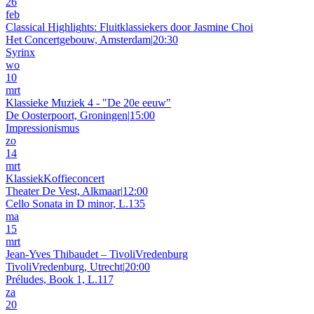
26
feb
Classical Highlights: Fluitklassiekers door Jasmine Choi
Het Concertgebouw, Amsterdam
|
20:30
Syrinx
wo
10
mrt
Klassieke Muziek 4 - "De 20e eeuw"
De Oosterpoort, Groningen
|
15:00
Impressionismus
zo
14
mrt
KlassiekKoffieconcert
Theater De Vest, Alkmaar
|
12:00
Cello Sonata in D minor, L.135
ma
15
mrt
Jean-Yves Thibaudet – TivoliVredenburg
TivoliVredenburg, Utrecht
|
20:00
Préludes, Book 1, L.117
za
20