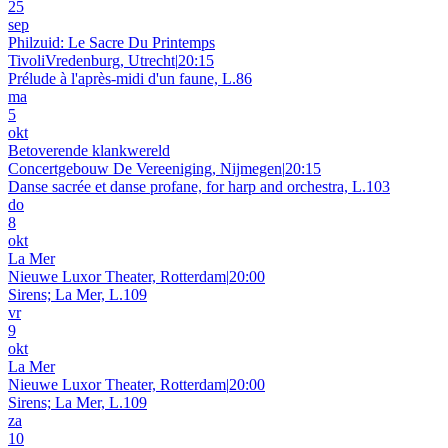
25
sep
Philzuid: Le Sacre Du Printemps
TivoliVredenburg, Utrecht
|
20:15
Prélude à l'après-midi d'un faune, L.86
ma
5
okt
Betoverende klankwereld
Concertgebouw De Vereeniging, Nijmegen
|
20:15
Danse sacrée et danse profane, for harp and orchestra, L.103
do
8
okt
La Mer
Nieuwe Luxor Theater, Rotterdam
|
20:00
Sirens; La Mer, L.109
vr
9
okt
La Mer
Nieuwe Luxor Theater, Rotterdam
|
20:00
Sirens; La Mer, L.109
za
10