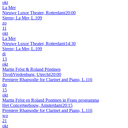
okt
La Mer
Nieuwe Luxor Theater, Rotterdam
|
20:00
Sirens; La Mer, L.109
zo
11
okt
La Mer
Nieuwe Luxor Theater, Rotterdam
|
14:30
Sirens; La Mer, L.109
di
13
okt
Martin Fröst & Roland Pöntinen
TivoliVredenburg, Utrecht
|
20:00
Premiere Rhapsodie for Clarinet and Piano, L.116
do
15
okt
Martin Fröst en Roland Pontinen in Frans programma
Het Concertgebouw, Amsterdam
|
20:15
Premiere Rhapsodie for Clarinet and Piano, L.116
wo
21
okt