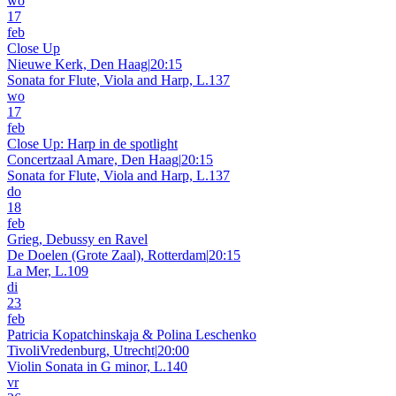
wo
17
feb
Close Up
Nieuwe Kerk, Den Haag
|
20:15
Sonata for Flute, Viola and Harp, L.137
wo
17
feb
Close Up: Harp in de spotlight
Concertzaal Amare, Den Haag
|
20:15
Sonata for Flute, Viola and Harp, L.137
do
18
feb
Grieg, Debussy en Ravel
De Doelen (Grote Zaal), Rotterdam
|
20:15
La Mer, L.109
di
23
feb
Patricia Kopatchinskaja & Polina Leschenko
TivoliVredenburg, Utrecht
|
20:00
Violin Sonata in G minor, L.140
vr