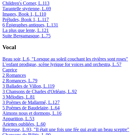
Children's Corner, L.113
Tarantelle styrienne, L.69
Images, Book 1, L.110
Préludes, Book 1, L.117
6 Épigraphes antiques, L.131
La plus que lente, L.121
Suite Bergamasque, L.75
Vocal
Beau soir, L.6, "Lorsque au soleil couchant les rivières sont roses"
L'enfant prodigue, scène lyrique for voices and orchestra, L.57
Caprice
2 Romances
2 Romances, L.79
3 Ballades de Villon, L.119
3 Chansons de Charles d'Orléans, L.92
3 Mélodies, L.81
3 Poèmes de Mallarmé, L.127
5 Poèmes de Baudelaire, L.64
Aimons nous et dormons, L.16
Apparition, L.53
Ariettes oubliées, L.60
Berceuse, L.93, "Il était une fois une fée qui avait un beau sceptre"
Chansons de Bilitis, L.90