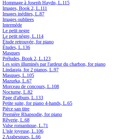
Hommage à Joseph Haydn, L.115
Images, Book 2, L.111
Images inédites, L.87
Images oubliees
Intermède
Le petit negre
Le petit nègre, L.114
Étude retrouvée, for piano
Études, L.136
Masques
Préludes, Book 2, L.123
Les soirs illuminés par l'ardeur du charbon, for piano
Lindaraja, for 2 pianos, L.97
Masques, L.105
Mazurka, L.67
Morçeau de concours, L.108
Nocturne, L.82
Page d'album, L.133
Petite suite, for piano 4-hands, L.65
Pièce san titre
Première Rhapsodie, for piano
Rêverie, L.68
Valse romantique, L.71
L'isle joyeuse, L.106
2 Arabesques, L.66