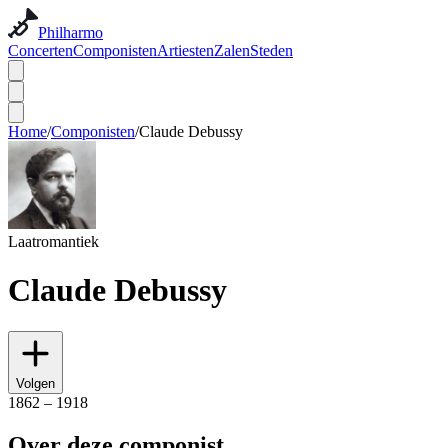
Philharmo
Concerten
Componisten
Artiesten
Zalen
Steden
Home
/
Componisten
/
Claude Debussy
Laatromantiek
Claude Debussy
Volgen
1862 – 1918
Over deze componist