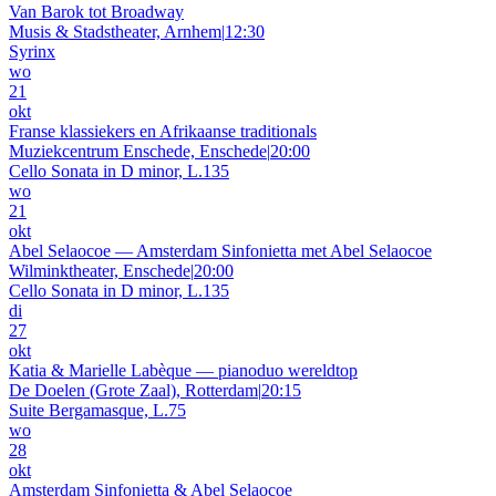
Van Barok tot Broadway
Musis & Stadstheater, Arnhem
|
12:30
Syrinx
wo
21
okt
Franse klassiekers en Afrikaanse traditionals
Muziekcentrum Enschede, Enschede
|
20:00
Cello Sonata in D minor, L.135
wo
21
okt
Abel Selaocoe — Amsterdam Sinfonietta met Abel Selaocoe
Wilminktheater, Enschede
|
20:00
Cello Sonata in D minor, L.135
di
27
okt
Katia & Marielle Labèque — pianoduo wereldtop
De Doelen (Grote Zaal), Rotterdam
|
20:15
Suite Bergamasque, L.75
wo
28
okt
Amsterdam Sinfonietta & Abel Selaocoe