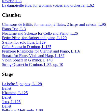
Rêverie, L.8
La damoiselle élue, for womens voices and orchestra, L.62
Chamber
Chansons de Bilitis, for narrator, 2 flutes, 2 harps and celesta, L.96
Piano Trio, L.3
Nocturne and Scherzo for Cello and Piano, L.26
Petite Pièce, for clarinet and piano, L.120
Syrinx, for solo flute, L.129
Cello Sonata in D minor, L.135
Premiere Rhapsodie for Clarinet and Piano, L.116
Sonata for Flute, Viola and Harp, L.137
Violin Sonata in G minor, L.140
String Quartet in G minor, L.85, op. 10
Stage
La boîte à joujoux, L.128
Ballet
Khamma, L.125
Ballet
Jeux, L.126
Ballet
Pelléas et Mélisande, L.88