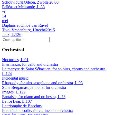
Schouwburg Odeon, Zwolle
|
20:00
Pelléas et Mélisande, L.88
vr
14
mei
Daphnis et Chloé van Ravel
TivoliVredenburg, Utrecht
|
20:15
Jeux, L.126
Orchestral
Nocturnes, L.91
Intermezzo, for cello and orchestra
Le martyre de Saint Sébastien, for soloists, chorus and orchestra,
L.124
Incidental music
Rhapsody, for alto saxophone and orchestra, L.98
Suite Bergamasque, no. 3, for orchestra
Images, L.122
Fantaisie, for piano and orchestra, L.73
Le roi Lear, L.107
Le triomphe de Bacchus
Première rapsodie, for clarinet and orchestra