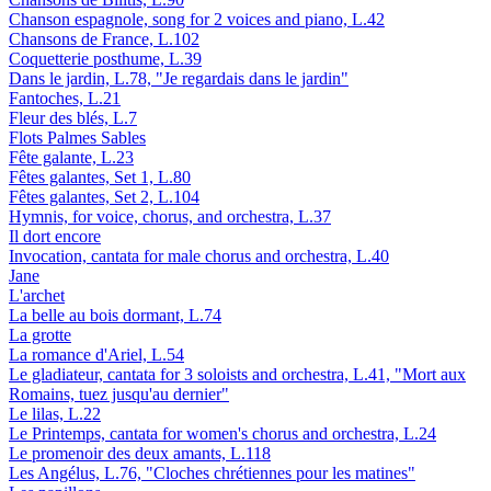
Chanson espagnole, song for 2 voices and piano, L.42
Chansons de France, L.102
Coquetterie posthume, L.39
Dans le jardin, L.78, "Je regardais dans le jardin"
Fantoches, L.21
Fleur des blés, L.7
Flots Palmes Sables
Fête galante, L.23
Fêtes galantes, Set 1, L.80
Fêtes galantes, Set 2, L.104
Hymnis, for voice, chorus, and orchestra, L.37
Il dort encore
Invocation, cantata for male chorus and orchestra, L.40
Jane
L'archet
La belle au bois dormant, L.74
La grotte
La romance d'Ariel, L.54
Le gladiateur, cantata for 3 soloists and orchestra, L.41, "Mort aux
Romains, tuez jusqu'au dernier"
Le lilas, L.22
Le Printemps, cantata for women's chorus and orchestra, L.24
Le promenoir des deux amants, L.118
Les Angélus, L.76, "Cloches chrétiennes pour les matines"