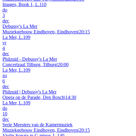
Images, Book 1, L.110
do
3
dec
Debussy's La Mer
Muziekgebouw Eindhoven, Eindhoven
|
20:15
La Mer, L.109
vr
4
dec
Philzuid - Debussy's La Mer
Concertzaal Tilburg, Tilburg
|
20:00
La Mer, L.109
zo
6
dec
Philzuid | Debussy's La Mer
Opera op de Parade, Den Bosch
|
14:30
La Mer, L.109
do
10
dec
Serie Meesters van de Kamermuziek
Muziekgebouw Eindhoven, Eindhoven
|
20:15
Violin Sonata in G minor, L.140